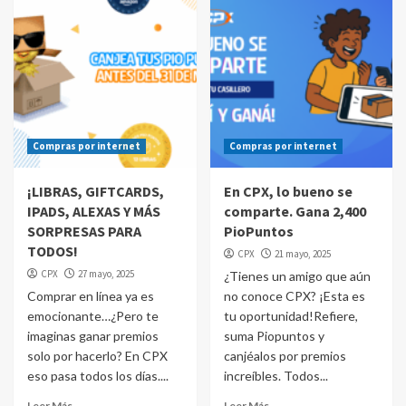
Compras por internet
Compras por internet
¡LIBRAS, GIFTCARDS,
En CPX, lo bueno se
IPADS, ALEXAS Y MÁS
comparte. Gana 2,400
SORPRESAS PARA
PioPuntos
TODOS!
CPX
21 mayo, 2025
CPX
27 mayo, 2025
¿Tienes un amigo que aún
Comprar en línea ya es
no conoce CPX? ¡Esta es
emocionante…¿Pero te
tu oportunidad!Refiere,
imaginas ganar premios
suma Piopuntos y
solo por hacerlo? En CPX
canjéalos por premios
eso pasa todos los días....
increíbles. Todos...
Leer Más
Leer Más