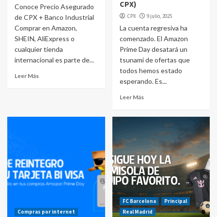
CPX)
Conoce Precio Asegurado
CPX
9 julio, 2025
de CPX + Banco Industrial
Comprar en Amazon,
La cuenta regresiva ha
SHEIN, AliExpress o
comenzado. El Amazon
cualquier tienda
Prime Day desatará un
internacional es parte de...
tsunami de ofertas que
todos hemos estado
Leer Más
esperando. Es...
Leer Más
FC Barcelona
Principal
Compras por internet
Real Madrid