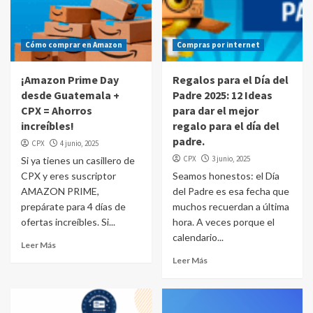
Cómo comprar en Amazon
Compras por internet
¡Amazon Prime Day
Regalos para el Día del
desde Guatemala +
Padre 2025: 12 Ideas
CPX = Ahorros
para dar el mejor
increíbles!
regalo para el día del
padre.
CPX
4 junio, 2025
CPX
3 junio, 2025
Si ya tienes un casillero de
CPX y eres suscriptor
Seamos honestos: el Día
AMAZON PRIME,
del Padre es esa fecha que
prepárate para 4 días de
muchos recuerdan a última
ofertas increíbles. Si...
hora. A veces porque el
calendario...
Leer Más
Leer Más