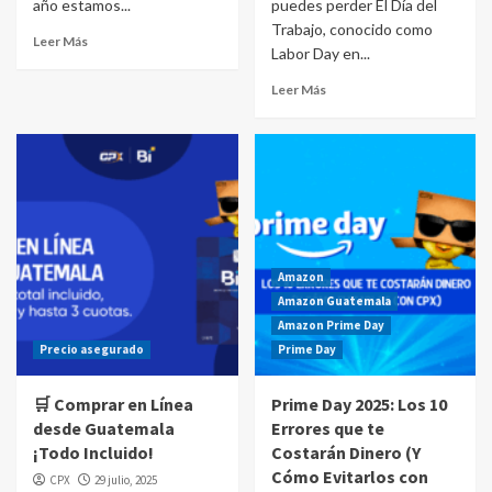
año estamos...
puedes perder El Día del
Trabajo, conocido como
Leer Más
Labor Day en...
Leer Más
Amazon
Amazon Guatemala
Amazon Prime Day
Precio asegurado
Prime Day
🛒 Comprar en Línea
Prime Day 2025: Los 10
desde Guatemala
Errores que te
¡Todo Incluido!
Costarán Dinero (Y
Cómo Evitarlos con
CPX
29 julio, 2025