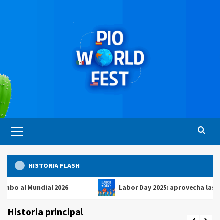
Saltar
al
contenido
Menú
principal
HISTORIA FLASH
 Mundial 2026
Labor Day 2025: aprovecha las mejores
Historia principal