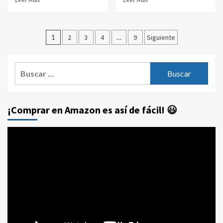
Paginación
1
2
3
4
…
9
Siguiente
de
entradas
Buscar:
¡Comprar en Amazon es así de fácil! 😃
Reproductor
de
vídeo