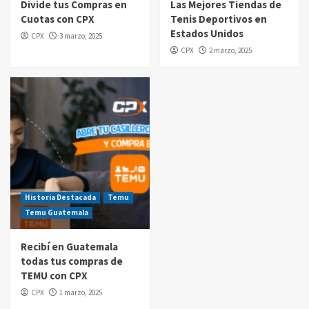
Divide tus Compras en
Las Mejores Tiendas de
Cuotas con CPX
Tenis Deportivos en
Compras por internet
Estados Unidos
CPX
3 marzo, 2025
$20 de reintegro en tus compras Amazon
CPX
2 marzo, 2025
Prime Day Guatemala 2025
5
Historia Destacada
Temu
Temu Guatemala
Recibí en Guatemala
todas tus compras de
TEMU con CPX
CPX
1 marzo, 2025