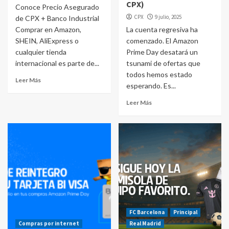
CPX)
Conoce Precio Asegurado
CPX
9 julio, 2025
de CPX + Banco Industrial
Comprar en Amazon,
La cuenta regresiva ha
SHEIN, AliExpress o
comenzado. El Amazon
cualquier tienda
Prime Day desatará un
internacional es parte de...
tsunami de ofertas que
todos hemos estado
Leer Más
esperando. Es...
Leer Más
FC Barcelona
Principal
Compras por internet
Real Madrid