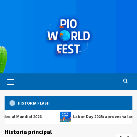
Saltar
al
contenido
Menú
principal
HISTORIA FLASH
 Mundial 2026
Labor Day 2025: aprovecha las mejores 
Historia principal