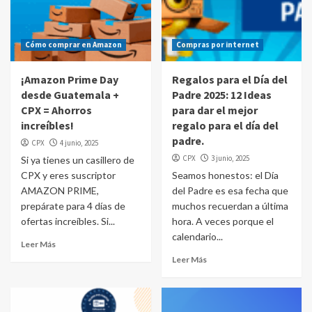
Cómo comprar en Amazon
Compras por internet
¡Amazon Prime Day
Regalos para el Día del
desde Guatemala +
Padre 2025: 12 Ideas
CPX = Ahorros
para dar el mejor
increíbles!
regalo para el día del
padre.
CPX
4 junio, 2025
CPX
3 junio, 2025
Si ya tienes un casillero de
CPX y eres suscriptor
Seamos honestos: el Día
AMAZON PRIME,
del Padre es esa fecha que
prepárate para 4 días de
muchos recuerdan a última
ofertas increíbles. Si...
hora. A veces porque el
calendario...
Leer Más
Leer Más