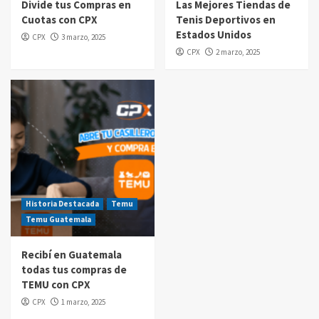
Divide tus Compras en
Las Mejores Tiendas de
Cuotas con CPX
Tenis Deportivos en
Compras por internet
Estados Unidos
CPX
3 marzo, 2025
$20 de reintegro en tus compras Amazon
CPX
2 marzo, 2025
Prime Day Guatemala 2025
5
Historia Destacada
Temu
Temu Guatemala
Recibí en Guatemala
todas tus compras de
TEMU con CPX
CPX
1 marzo, 2025