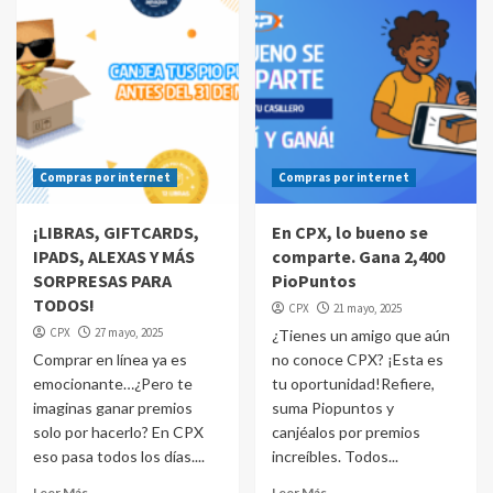
Compras por internet
Compras por internet
¡LIBRAS, GIFTCARDS,
En CPX, lo bueno se
IPADS, ALEXAS Y MÁS
comparte. Gana 2,400
SORPRESAS PARA
PioPuntos
TODOS!
CPX
21 mayo, 2025
CPX
27 mayo, 2025
¿Tienes un amigo que aún
Comprar en línea ya es
no conoce CPX? ¡Esta es
emocionante…¿Pero te
tu oportunidad!Refiere,
imaginas ganar premios
suma Piopuntos y
solo por hacerlo? En CPX
canjéalos por premios
eso pasa todos los días....
increíbles. Todos...
Leer Más
Leer Más