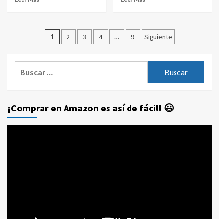
Paginación
1
2
3
4
…
9
Siguiente
de
entradas
Buscar:
¡Comprar en Amazon es así de fácil! 😃
Reproductor
de
vídeo