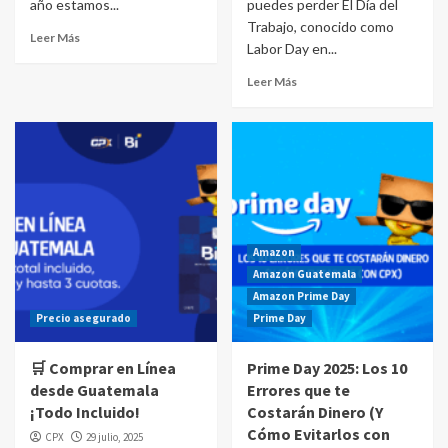
año estamos...
puedes perder El Día del
Trabajo, conocido como
Leer Más
Labor Day en...
Leer Más
Amazon
Amazon Guatemala
Amazon Prime Day
Precio asegurado
Prime Day
🛒 Comprar en Línea
Prime Day 2025: Los 10
desde Guatemala
Errores que te
¡Todo Incluido!
Costarán Dinero (Y
Cómo Evitarlos con
CPX
29 julio, 2025