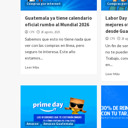
Compras por internet
Compras por 
Guatemala ya tiene calendario
Labor Day
oficial rumbo al Mundial 2026
mejores o
desde Gua
CPX
28 agosto, 2025
Sabemos que esto no tiene nada que
CPX
28 ag
ver con las compras en línea, pero
Un fin de s
seguro te interesa. Este año
no te puedes
estamos...
Trabajo, co
en...
Leer Más
Leer Más
Amazon
Amazon Guatemala