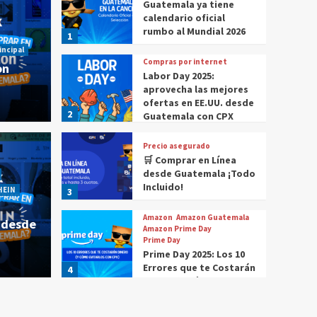
Guatemala ya tiene
calendario oficial
rumbo al Mundial 2026
1
incipal
Compras por internet
on
Labor Day 2025:
aprovecha las mejores
ofertas en EE.UU. desde
2
Guatemala con CPX
Precio asegurado
🛒 Comprar en Línea
 comprar en Amazon
Historia Destacada
Noticias
desde Guatemala ¡Todo
Cómo compr
Incluido!
HEIN
3
r en Amazon desde
¿Cóm
Amazon
Amazon Guatemala
 desde
Gua
Amazon Prime Day
Prime Day
Prime Day 2025: Los 10
CPX
4 m
Errores que te Costarán
4
Dinero (Y Cómo
Evitarlos con CPX)
Compras por internet
$20 de reintegro en tus