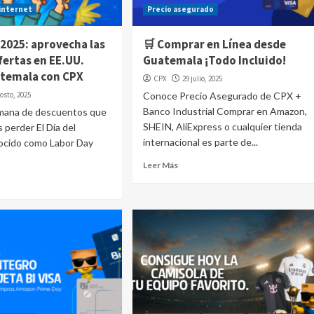
internet
Precio asegurado
 2025: aprovecha las
🛒 Comprar en Línea desde
fertas en EE.UU.
Guatemala ¡Todo Incluido!
temala con CPX
CPX
29 julio, 2025
osto, 2025
Conoce Precio Asegurado de CPX +
Banco Industrial Comprar en Amazon,
emana de descuentos que
SHEIN, AliExpress o cualquier tienda
 perder El Día del
internacional es parte de...
nocido como Labor Day
Leer Más