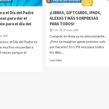
internet
Compras por internet
ra el Día del Padre
¡LIBRAS, GIFTCARDS, IPADS,
deas para dar el
ALEXAS Y MÁS SORPRESAS
lo para el día del
PARA TODOS!
CPX
27 mayo, 2025
io, 2025
Comprar en línea ya es emocionante…
¿Pero te imaginas ganar premios solo
tos: el Día del Padre es
por hacerlo? En CPX eso pasa todos
ue muchos recuerdan a
los días....
 A veces porque el
Leer Más