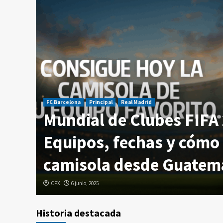
FC Barcelona
Principal
Real Madrid
Mundial de Clubes FIFA
temala
Equipos, fechas y cómo 
camisola desde Guatem
CPX
6 junio, 2025
Historia destacada