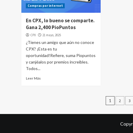
Compras por internet
En CPX, lo bueno se comparte.
Gana 2,400 PioPuntos
CPX
21 mayo, 2025
¿Tienes un amigo que aún no conoce
CPX? ¡Esta es tu
oportunidad!Refiere, suma Piopuntos
y canjéalos por premios increíbles.
Todos...
Leer Más
Pagina
1
2
3
de
entrad
Copyr