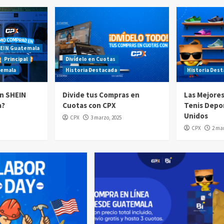
EIN Guatemala
Principal
Divídelo en Cuotas
temala
Historia Destacada
Historia Des
n SHEIN
Divide tus Compras en
Las Mejore
a?
Cuotas con CPX
Tenis Depo
Unidos
CPX
3 marzo, 2025
CPX
2 mar