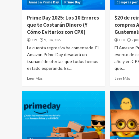
Amazon Prime Day
Prime Day
Compras por 
Prime Day 2025: Los 10 Errores
$20 de rei
que te Costarán Dinero (Y
compras 
Cómo Evitarlos con CPX)
Guatemal
CPX
9 julio, 2025
CPX
7 jul
La cuenta regresiva ha comenzado. El
El Amazon P
Amazon Prime Day desatará un
evento de c
tsunami de ofertas que todos hemos
año y en CP
estado esperando. Es...
que...
Leer Más
Leer Más