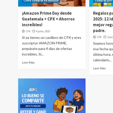
Cómo comprar en Amazon
Compras por 
¡Amazon Prime Day desde
Regalos pa
Guatemala + CPX = Ahorros
2025: 12 I
increíbles!
mejor rega
padre.
CPX
4 junio, 2025
Si ya tienes un casillero de CPX y eres
CPX
3 jun
suscriptor AMAZON PRIME,
Seamos hones
prepárate para 4 días de ofertas
esa fecha q
increíbles. Si...
última hora.
calendario...
Leer Más
Leer Más