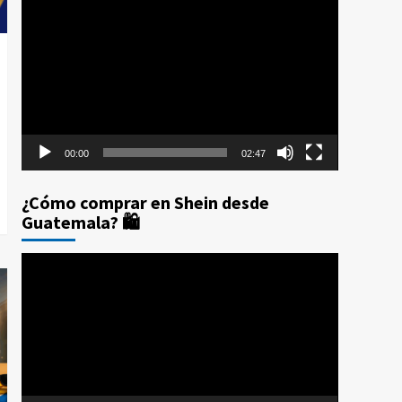
Reproductor
Prime Day 2025: Los 10
de
Errores que te Costarán
4
Dinero (Y Cómo
vídeo
Evitarlos con CPX)
Compras por internet
$20 de reintegro en tus
compras Amazon Prime
Day Guatemala 2025
5
00:00
02:47
¿Cómo comprar en Shein desde
Guatemala? 🛍️
Reproductor
de
vídeo