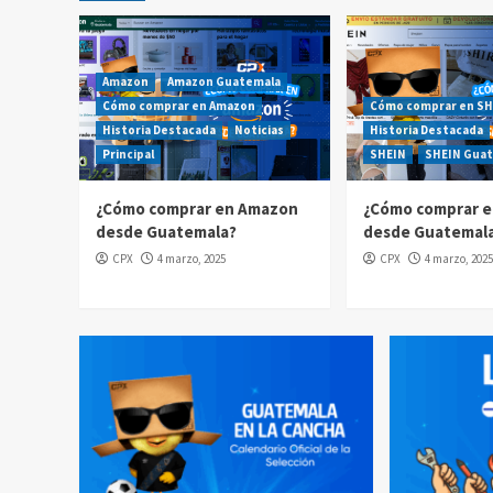
Amazon
Amazon Guatemala
Cómo comprar en Amazon
Cómo comprar en SH
Historia Destacada
Noticias
Historia Destacada
Principal
SHEIN
SHEIN Gua
¿Cómo comprar en Amazon
¿Cómo comprar e
desde Guatemala?
desde Guatemal
CPX
4 marzo, 2025
CPX
4 marzo, 2025