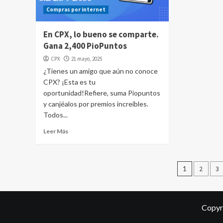
Compras por internet
En CPX, lo bueno se comparte.
Gana 2,400 PioPuntos
CPX
21 mayo, 2025
¿Tienes un amigo que aún no conoce
CPX? ¡Esta es tu
oportunidad!Refiere, suma Piopuntos
y canjéalos por premios increíbles.
Todos...
Leer Más
Pagina
1
2
3
de
entrad
Copyr