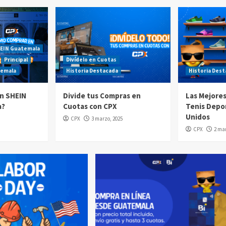
EIN Guatemala
Principal
Divídelo en Cuotas
temala
Historia Destacada
Historia Des
n SHEIN
Divide tus Compras en
Las Mejore
a?
Cuotas con CPX
Tenis Depo
Unidos
CPX
3 marzo, 2025
CPX
2 mar