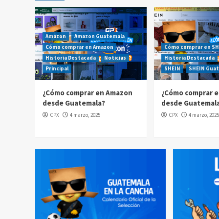
Amazon
Amazon Guatemala
Cómo comprar en Amazon
Cómo comprar en SH
Historia Destacada
Noticias
Historia Destacada
Principal
SHEIN
SHEIN Gua
¿Cómo comprar en Amazon
¿Cómo comprar e
desde Guatemala?
desde Guatemal
CPX
4 marzo, 2025
CPX
4 marzo, 2025