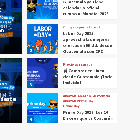
Guatemala ya tiene
calendario oficial
rumbo al Mundial 2026
1
incipal
Compras por internet
on
Labor Day 2025:
aprovecha las mejores
ofertas en EE.UU. desde
2
Guatemala con CPX
Precio asegurado
🛒 Comprar en Línea
 comprar en Amazon
Historia Destacada
Noticias
desde Guatemala ¡Todo
Cómo compr
Incluido!
HEIN
3
r en Amazon desde
¿Cóm
Amazon
Amazon Guatemala
 desde
Gua
Amazon Prime Day
Prime Day
Prime Day 2025: Los 10
CPX
4 m
Errores que te Costarán
4
Dinero (Y Cómo
Evitarlos con CPX)
Compras por internet
$20 de reintegro en tus