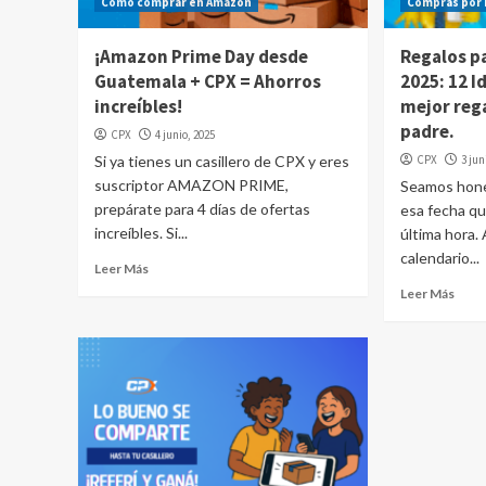
Cómo comprar en Amazon
Compras por 
¡Amazon Prime Day desde
Regalos pa
Guatemala + CPX = Ahorros
2025: 12 I
increíbles!
mejor rega
padre.
CPX
4 junio, 2025
Si ya tienes un casillero de CPX y eres
CPX
3 jun
suscriptor AMAZON PRIME,
Seamos hones
prepárate para 4 días de ofertas
esa fecha q
increíbles. Si...
última hora.
calendario...
Leer Más
Leer Más