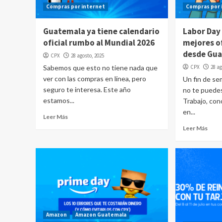
Compras por internet
Compras por 
Guatemala ya tiene calendario
Labor Day
oficial rumbo al Mundial 2026
mejores o
desde Gua
CPX
28 agosto, 2025
Sabemos que esto no tiene nada que
CPX
28 ag
ver con las compras en línea, pero
Un fin de s
seguro te interesa. Este año
no te puedes
estamos...
Trabajo, co
en...
Leer Más
Leer Más
Amazon
Amazon Guatemala