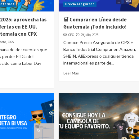
internet
Precio asegurado
 2025: aprovecha las
🛒 Comprar en Línea desde
fertas en EE.UU.
Guatemala ¡Todo Incluido!
temala con CPX
CPX
29 julio, 2025
osto, 2025
Conoce Precio Asegurado de CPX +
Banco Industrial Comprar en Amazon,
emana de descuentos que
SHEIN, AliExpress o cualquier tienda
 perder El Día del
internacional es parte de...
nocido como Labor Day
Leer Más