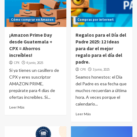
Cómo comprar en Amazon
Compras por internet
¡Amazon Prime Day
Regalos para el Día del
desde Guatemala +
Padre 2025: 12 Ideas
CPX = Ahorros
para dar el mejor
increíbles!
regalo para el día del
padre.
CPX
4 junio, 2025
CPX
3 junio, 2025
Si ya tienes un casillero de
CPX y eres suscriptor
Seamos honestos: el Día
AMAZON PRIME,
del Padre es esa fecha que
prepárate para 4 días de
muchos recuerdan a última
ofertas increíbles. Si...
hora. A veces porque el
calendario...
Leer Más
Leer Más