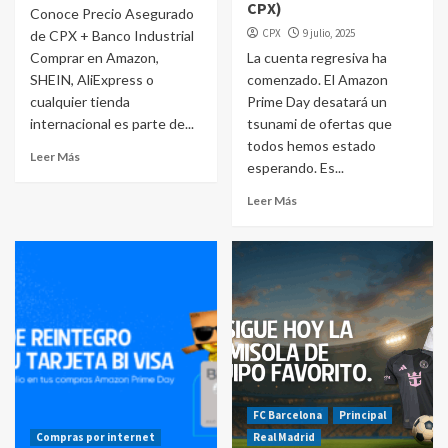
CPX)
Conoce Precio Asegurado
CPX
9 julio, 2025
de CPX + Banco Industrial
Comprar en Amazon,
La cuenta regresiva ha
SHEIN, AliExpress o
comenzado. El Amazon
cualquier tienda
Prime Day desatará un
internacional es parte de...
tsunami de ofertas que
todos hemos estado
Leer Más
esperando. Es...
Leer Más
FC Barcelona
Principal
Compras por internet
Real Madrid