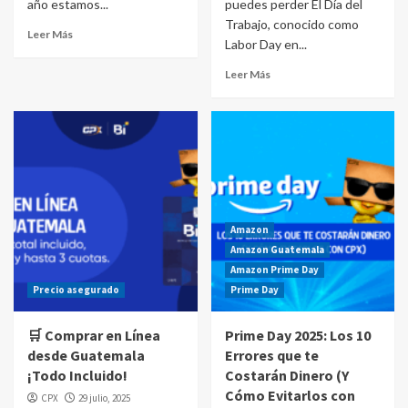
año estamos...
puedes perder El Día del
Trabajo, conocido como
Leer Más
Labor Day en...
Leer Más
Amazon
Amazon Guatemala
Amazon Prime Day
Precio asegurado
Prime Day
🛒 Comprar en Línea
Prime Day 2025: Los 10
desde Guatemala
Errores que te
¡Todo Incluido!
Costarán Dinero (Y
Cómo Evitarlos con
CPX
29 julio, 2025