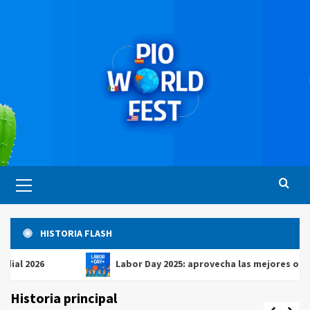
Saltar
al
contenido
Menú
principal
HISTORIA FLASH
026
Labor Day 2025: aprovecha las mejores ofertas en
Historia principal