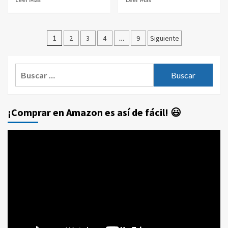
Paginación
1
2
3
4
…
9
Siguiente
de
entradas
Buscar:
¡Comprar en Amazon es así de fácil! 😃
Reproductor
de
vídeo