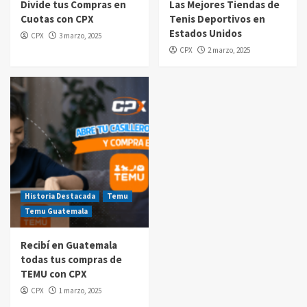
Divide tus Compras en
Las Mejores Tiendas de
Cuotas con CPX
Tenis Deportivos en
Compras por internet
Estados Unidos
CPX
3 marzo, 2025
$20 de reintegro en tus compras Amazon
CPX
2 marzo, 2025
Prime Day Guatemala 2025
5
Historia Destacada
Temu
Temu Guatemala
Recibí en Guatemala
todas tus compras de
TEMU con CPX
CPX
1 marzo, 2025