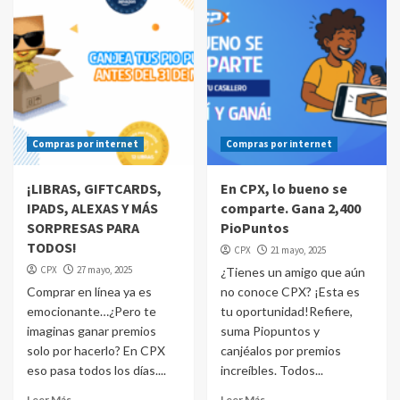
Compras por internet
Compras por internet
¡LIBRAS, GIFTCARDS,
En CPX, lo bueno se
IPADS, ALEXAS Y MÁS
comparte. Gana 2,400
SORPRESAS PARA
PioPuntos
TODOS!
CPX
21 mayo, 2025
CPX
27 mayo, 2025
¿Tienes un amigo que aún
Comprar en línea ya es
no conoce CPX? ¡Esta es
emocionante…¿Pero te
tu oportunidad!Refiere,
imaginas ganar premios
suma Piopuntos y
solo por hacerlo? En CPX
canjéalos por premios
eso pasa todos los días....
increíbles. Todos...
Leer Más
Leer Más