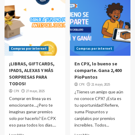
Compras por internet
Compras por internet
¡LIBRAS, GIFTCARDS,
En CPX, lo bueno se
IPADS, ALEXAS Y MÁS
comparte. Gana 2,400
SORPRESAS PARA
PioPuntos
TODOS!
CPX
21 mayo, 2025
CPX
27 mayo, 2025
¿Tienes un amigo que aún
Comprar en línea ya es
no conoce CPX? ¡Esta es
emocionante…¿Pero te
tu oportunidad!Refiere,
imaginas ganar premios
suma Piopuntos y
solo por hacerlo? En CPX
canjéalos por premios
eso pasa todos los días....
increíbles. Todos...
Leer Más
Leer Más