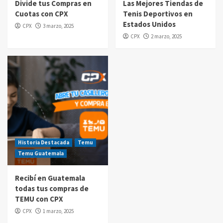
Divide tus Compras en
Las Mejores Tiendas de
Cuotas con CPX
Tenis Deportivos en
Compras por internet
Estados Unidos
CPX
3 marzo, 2025
$20 de reintegro en tus compras Amazon
CPX
2 marzo, 2025
Prime Day Guatemala 2025
5
Historia Destacada
Temu
Temu Guatemala
Recibí en Guatemala
todas tus compras de
TEMU con CPX
CPX
1 marzo, 2025