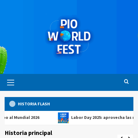
Saltar
al
contenido
Menú
principal
HISTORIA FLASH
Mundial 2026
Labor Day 2025: aprovecha las mejores 
Historia principal