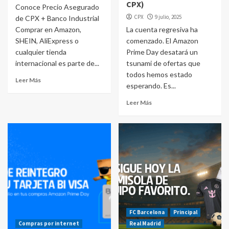
CPX)
Conoce Precio Asegurado
CPX
9 julio, 2025
de CPX + Banco Industrial
Comprar en Amazon,
La cuenta regresiva ha
SHEIN, AliExpress o
comenzado. El Amazon
cualquier tienda
Prime Day desatará un
internacional es parte de...
tsunami de ofertas que
todos hemos estado
Leer Más
esperando. Es...
Leer Más
FC Barcelona
Principal
Compras por internet
Real Madrid