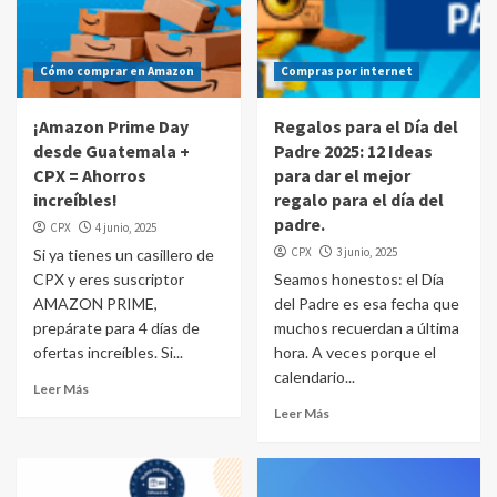
Cómo comprar en Amazon
Compras por internet
¡Amazon Prime Day
Regalos para el Día del
desde Guatemala +
Padre 2025: 12 Ideas
CPX = Ahorros
para dar el mejor
increíbles!
regalo para el día del
padre.
CPX
4 junio, 2025
CPX
3 junio, 2025
Si ya tienes un casillero de
CPX y eres suscriptor
Seamos honestos: el Día
AMAZON PRIME,
del Padre es esa fecha que
prepárate para 4 días de
muchos recuerdan a última
ofertas increíbles. Si...
hora. A veces porque el
calendario...
Leer Más
Leer Más