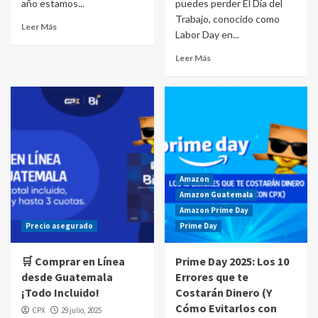
año estamos...
puedes perder El Día del
Trabajo, conocido como
Leer Más
Labor Day en...
Leer Más
Amazon
Amazon Guatemala
Amazon Prime Day
Precio asegurado
Prime Day
🛒 Comprar en Línea
Prime Day 2025: Los 10
desde Guatemala
Errores que te
¡Todo Incluido!
Costarán Dinero (Y
Cómo Evitarlos con
CPX
29 julio, 2025