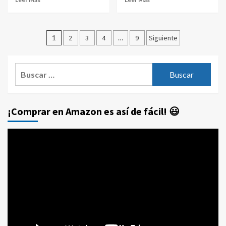
Paginación
1
2
3
4
…
9
Siguiente
de
entradas
Buscar:
¡Comprar en Amazon es así de fácil! 😃
Reproductor
de
vídeo