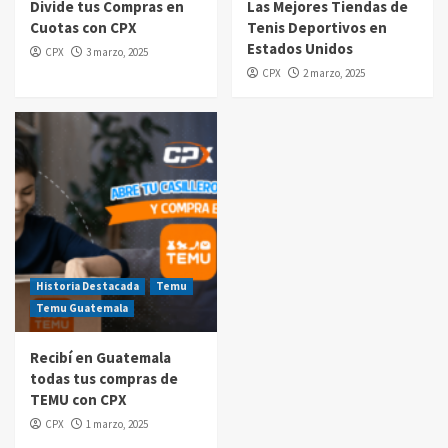
Divide tus Compras en
Las Mejores Tiendas de
Cuotas con CPX
Tenis Deportivos en
Compras por internet
Estados Unidos
CPX
3 marzo, 2025
$20 de reintegro en tus compras Amazon
CPX
2 marzo, 2025
Prime Day Guatemala 2025
5
Historia Destacada
Temu
Temu Guatemala
Recibí en Guatemala
todas tus compras de
TEMU con CPX
CPX
1 marzo, 2025