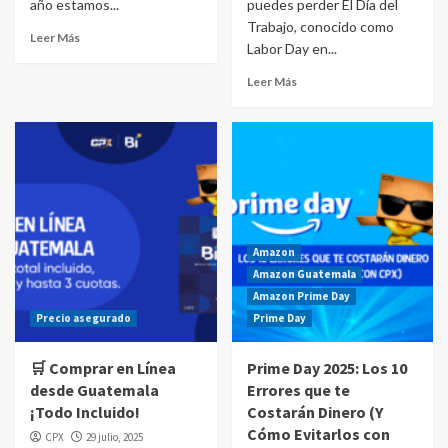
año estamos...
puedes perder El Día del
Trabajo, conocido como
Leer Más
Labor Day en...
Leer Más
Amazon
Amazon Guatemala
Amazon Prime Day
Precio asegurado
Prime Day
🛒 Comprar en Línea
Prime Day 2025: Los 10
desde Guatemala
Errores que te
¡Todo Incluido!
Costarán Dinero (Y
Cómo Evitarlos con
CPX
29 julio, 2025