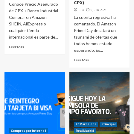
CPX)
Conoce Precio Asegurado
CPX
9 julio, 2025
de CPX + Banco Industrial
Comprar en Amazon,
La cuenta regresiva ha
SHEIN, AliExpress o
comenzado. El Amazon
cualquier tienda
Prime Day desatará un
internacional es parte de...
tsunami de ofertas que
todos hemos estado
Leer Más
esperando. Es...
Leer Más
FC Barcelona
Principal
Compras por internet
Real Madrid