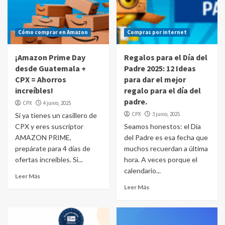
Cómo comprar en Amazon
Compras por internet
¡Amazon Prime Day
Regalos para el Día del
desde Guatemala +
Padre 2025: 12 Ideas
CPX = Ahorros
para dar el mejor
increíbles!
regalo para el día del
padre.
CPX
4 junio, 2025
CPX
3 junio, 2025
Si ya tienes un casillero de
CPX y eres suscriptor
Seamos honestos: el Día
AMAZON PRIME,
del Padre es esa fecha que
prepárate para 4 días de
muchos recuerdan a última
ofertas increíbles. Si...
hora. A veces porque el
calendario...
Leer Más
Leer Más