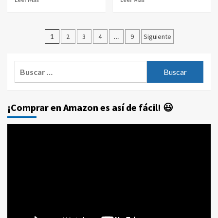
Paginación
1
2
3
4
…
9
Siguiente
de
entradas
Buscar:
¡Comprar en Amazon es así de fácil! 😃
Reproductor
de
vídeo