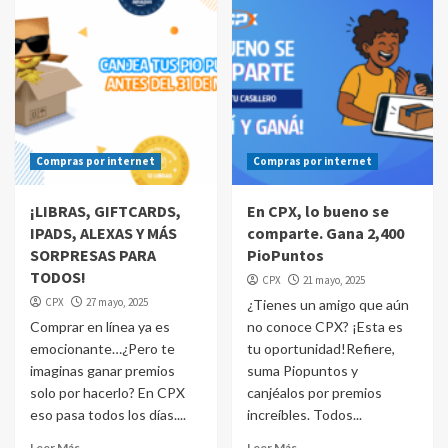
Compras por internet
Compras por internet
¡LIBRAS, GIFTCARDS,
En CPX, lo bueno se
IPADS, ALEXAS Y MÁS
comparte. Gana 2,400
SORPRESAS PARA
PioPuntos
TODOS!
CPX
21 mayo, 2025
CPX
27 mayo, 2025
¿Tienes un amigo que aún
Comprar en línea ya es
no conoce CPX? ¡Esta es
emocionante…¿Pero te
tu oportunidad!Refiere,
imaginas ganar premios
suma Piopuntos y
solo por hacerlo? En CPX
canjéalos por premios
eso pasa todos los días....
increíbles. Todos...
Leer Más
Leer Más