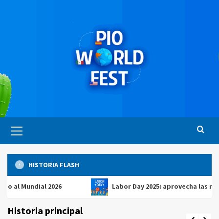
Saltar
al
contenido
Menú
principal
HISTORIA FLASH
undial 2026
Labor Day 2025: aprovecha las mejores o
Historia principal