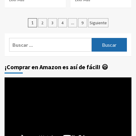
Paginación
1
2
3
4
…
9
Siguiente
de
entradas
Buscar:
¡Comprar en Amazon es así de fácil! 😃
Reproductor
de
vídeo