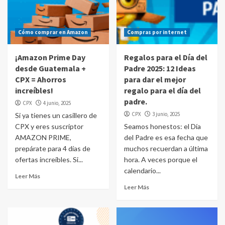
Cómo comprar en Amazon
Compras por internet
¡Amazon Prime Day
Regalos para el Día del
desde Guatemala +
Padre 2025: 12 Ideas
CPX = Ahorros
para dar el mejor
increíbles!
regalo para el día del
padre.
CPX
4 junio, 2025
CPX
3 junio, 2025
Si ya tienes un casillero de
CPX y eres suscriptor
Seamos honestos: el Día
AMAZON PRIME,
del Padre es esa fecha que
prepárate para 4 días de
muchos recuerdan a última
ofertas increíbles. Si...
hora. A veces porque el
calendario...
Leer Más
Leer Más