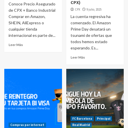
CPX)
Conoce Precio Asegurado
CPX
9 julio, 2025
de CPX + Banco Industrial
Comprar en Amazon,
La cuenta regresiva ha
SHEIN, AliExpress o
comenzado. El Amazon
cualquier tienda
Prime Day desatará un
internacional es parte de...
tsunami de ofertas que
todos hemos estado
Leer Más
esperando. Es...
Leer Más
FC Barcelona
Principal
Compras por internet
Real Madrid