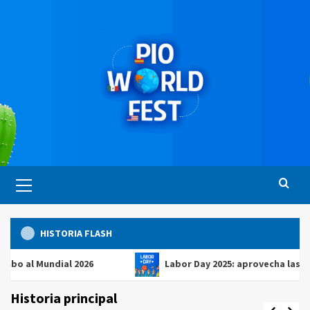
Saltar
al
contenido
Menú
principal
HISTORIA FLASH
 Mundial 2026
Labor Day 2025: aprovecha las mejores 
Historia principal