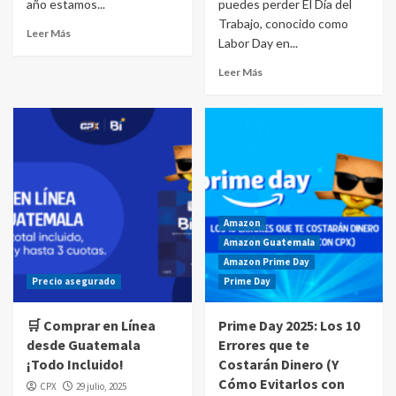
año estamos...
puedes perder El Día del
Trabajo, conocido como
Leer Más
Labor Day en...
Leer Más
Amazon
Amazon Guatemala
Amazon Prime Day
Precio asegurado
Prime Day
🛒 Comprar en Línea
Prime Day 2025: Los 10
desde Guatemala
Errores que te
¡Todo Incluido!
Costarán Dinero (Y
Cómo Evitarlos con
CPX
29 julio, 2025