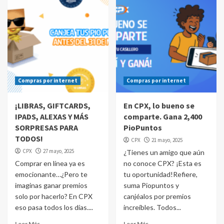
Compras por internet
Compras por internet
¡LIBRAS, GIFTCARDS,
En CPX, lo bueno se
IPADS, ALEXAS Y MÁS
comparte. Gana 2,400
SORPRESAS PARA
PioPuntos
TODOS!
CPX
21 mayo, 2025
CPX
27 mayo, 2025
¿Tienes un amigo que aún
Comprar en línea ya es
no conoce CPX? ¡Esta es
emocionante…¿Pero te
tu oportunidad!Refiere,
imaginas ganar premios
suma Piopuntos y
solo por hacerlo? En CPX
canjéalos por premios
eso pasa todos los días....
increíbles. Todos...
Leer Más
Leer Más