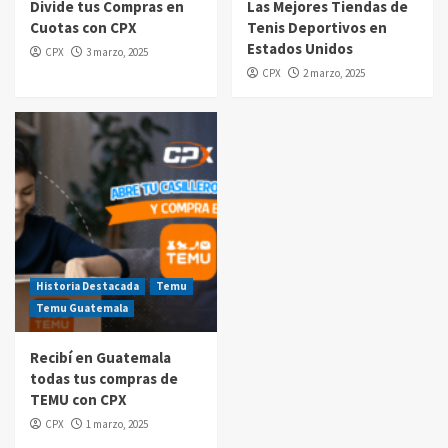
Divide tus Compras en
Las Mejores Tiendas de
Cuotas con CPX
Tenis Deportivos en
Compras por internet
Estados Unidos
CPX
3 marzo, 2025
$20 de reintegro en tus compras Amazon
CPX
2 marzo, 2025
Prime Day Guatemala 2025
5
Historia Destacada
Temu
Temu Guatemala
Recibí en Guatemala
todas tus compras de
TEMU con CPX
CPX
1 marzo, 2025