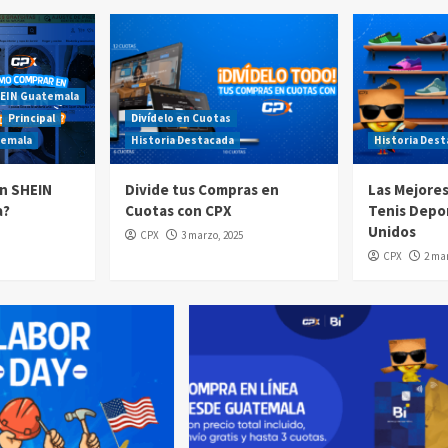
EIN Guatemala
Principal
Divídelo en Cuotas
temala
Historia Destacada
Historia Des
n SHEIN
Divide tus Compras en
Las Mejore
a?
Cuotas con CPX
Tenis Depo
Unidos
CPX
3 marzo, 2025
CPX
2 mar