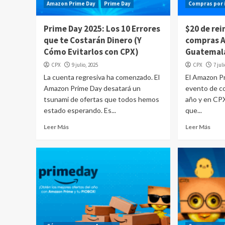
Amazon Prime Day
Prime Day
Compras por 
Prime Day 2025: Los 10 Errores
$20 de rei
que te Costarán Dinero (Y
compras 
Cómo Evitarlos con CPX)
Guatemal
CPX
9 julio, 2025
CPX
7 jul
La cuenta regresiva ha comenzado. El
El Amazon P
Amazon Prime Day desatará un
evento de c
tsunami de ofertas que todos hemos
año y en CP
estado esperando. Es...
que...
Leer Más
Leer Más