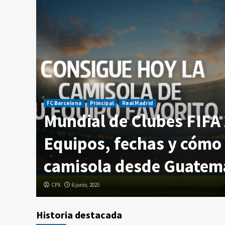
FC Barcelona
Principal
Real Madrid
Mundial de Clubes FIFA
temala
Equipos, fechas y cómo 
camisola desde Guatem
CPX
6 junio, 2025
Historia destacada