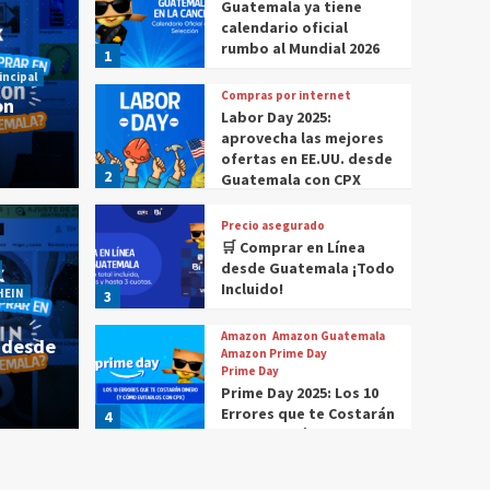
Guatemala ya tiene
calendario oficial
rumbo al Mundial 2026
1
incipal
Compras por internet
on
Labor Day 2025:
aprovecha las mejores
ofertas en EE.UU. desde
2
Guatemala con CPX
Precio asegurado
🛒 Comprar en Línea
 comprar en Amazon
Historia Destacada
Noticias
desde Guatemala ¡Todo
Cómo compr
Incluido!
HEIN
3
r en Amazon desde
¿Cóm
Amazon
Amazon Guatemala
 desde
Gua
Amazon Prime Day
Prime Day
Prime Day 2025: Los 10
CPX
4 m
Errores que te Costarán
4
Dinero (Y Cómo
Evitarlos con CPX)
Compras por internet
$20 de reintegro en tus