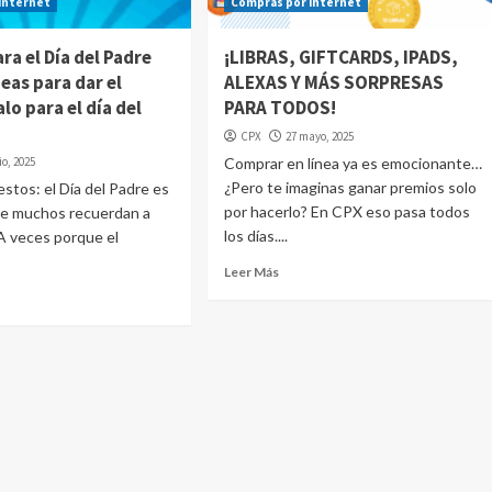
internet
Compras por internet
ra el Día del Padre
¡LIBRAS, GIFTCARDS, IPADS,
deas para dar el
ALEXAS Y MÁS SORPRESAS
lo para el día del
PARA TODOS!
CPX
27 mayo, 2025
io, 2025
Comprar en línea ya es emocionante…
¿Pero te imaginas ganar premios solo
tos: el Día del Padre es
por hacerlo? En CPX eso pasa todos
ue muchos recuerdan a
los días....
 A veces porque el
Leer Más