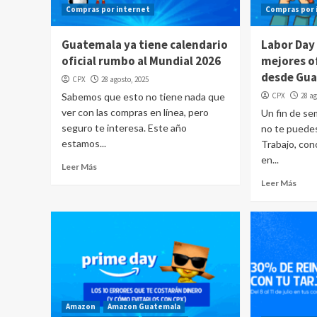
Compras por internet
Compras por 
Guatemala ya tiene calendario
Labor Day
oficial rumbo al Mundial 2026
mejores o
desde Gua
CPX
28 agosto, 2025
Sabemos que esto no tiene nada que
CPX
28 ag
ver con las compras en línea, pero
Un fin de s
seguro te interesa. Este año
no te puedes
estamos...
Trabajo, co
en...
Leer Más
Leer Más
Amazon
Amazon Guatemala