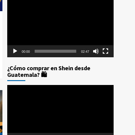
Reproductor
Prime Day 2025: Los 10
de
Errores que te Costarán
4
Dinero (Y Cómo
vídeo
Evitarlos con CPX)
Compras por internet
$20 de reintegro en tus
compras Amazon Prime
Day Guatemala 2025
5
00:00
02:47
¿Cómo comprar en Shein desde
Guatemala? 🛍️
Reproductor
de
vídeo