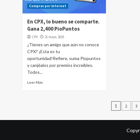
Compras por internet
En CPX, lo bueno se comparte.
Gana 2,400 PioPuntos
CPX
21 mayo, 2025
¿Tienes un amigo que aún no conoce
CPX? ¡Esta es tu
oportunidad!Refiere, suma Piopuntos
y canjéalos por premios increíbles.
Todos...
Leer Más
Pagina
1
2
3
de
entrad
Copyr