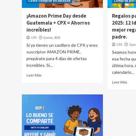
Cómo comprar en Amazon
Compras por 
¡Amazon Prime Day desde
Regalos pa
Guatemala + CPX = Ahorros
2025: 12 I
increíbles!
mejor rega
padre.
CPX
4 junio, 2025
Si ya tienes un casillero de CPX y eres
CPX
3 jun
suscriptor AMAZON PRIME,
Seamos hones
prepárate para 4 días de ofertas
esa fecha q
increíbles. Si...
última hora.
calendario...
Leer Más
Leer Más