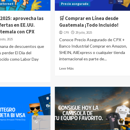
internet
Precio asegurado
 2025: aprovecha las
🛒 Comprar en Línea desde
fertas en EE.UU.
Guatemala ¡Todo Incluido!
temala con CPX
CPX
29 julio, 2025
osto, 2025
Conoce Precio Asegurado de CPX +
Banco Industrial Comprar en Amazon,
emana de descuentos que
SHEIN, AliExpress o cualquier tienda
 perder El Día del
internacional es parte de...
nocido como Labor Day
Leer Más