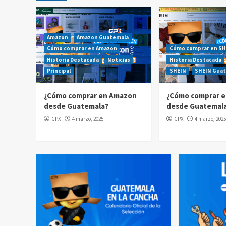
Amazon
Amazon Guatemala
Cómo comprar en Amazon
Cómo comprar en SH
Historia Destacada
Noticias
Historia Destacada
Principal
SHEIN
SHEIN Gua
¿Cómo comprar en Amazon
¿Cómo comprar e
desde Guatemala?
desde Guatemal
CPX
4 marzo, 2025
CPX
4 marzo, 2025