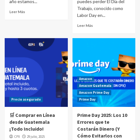
año estamos...
puedes perder El Día del
Trabajo, conocido como
Leer Más
Labor Day en...
Leer Más
Amazon
Amazon Guatemala
Amazon Prime Day
Precio asegurado
Prime Day
🛒 Comprar en Línea
Prime Day 2025: Los 10
desde Guatemala
Errores que te
¡Todo Incluido!
Costarán Dinero (Y
Cómo Evitarlos con
CPX
29 julio, 2025