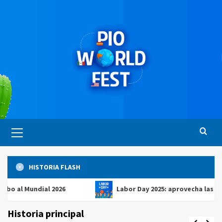
Saltar
al
contenido
Menú
principal
HISTORIA FLASH
Mundial 2026
Labor Day 2025: aprovecha las mejores 
Historia principal