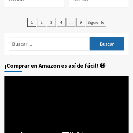
Paginación
1
2
3
4
…
9
Siguiente
de
entradas
Buscar:
¡Comprar en Amazon es así de fácil! 😃
Reproductor
de
vídeo