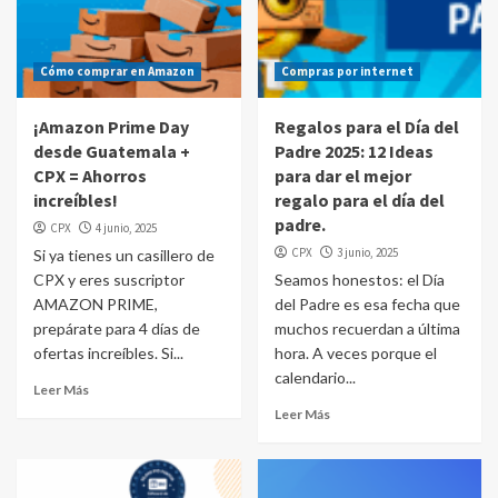
Cómo comprar en Amazon
Compras por internet
¡Amazon Prime Day
Regalos para el Día del
desde Guatemala +
Padre 2025: 12 Ideas
CPX = Ahorros
para dar el mejor
increíbles!
regalo para el día del
padre.
CPX
4 junio, 2025
CPX
3 junio, 2025
Si ya tienes un casillero de
CPX y eres suscriptor
Seamos honestos: el Día
AMAZON PRIME,
del Padre es esa fecha que
prepárate para 4 días de
muchos recuerdan a última
ofertas increíbles. Si...
hora. A veces porque el
calendario...
Leer Más
Leer Más