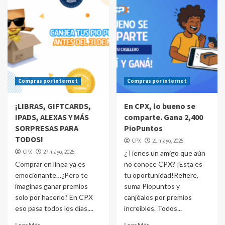
Compras por internet
Compras por internet
¡LIBRAS, GIFTCARDS,
En CPX, lo bueno se
IPADS, ALEXAS Y MÁS
comparte. Gana 2,400
SORPRESAS PARA
PioPuntos
TODOS!
CPX
21 mayo, 2025
CPX
27 mayo, 2025
¿Tienes un amigo que aún
Comprar en línea ya es
no conoce CPX? ¡Esta es
emocionante…¿Pero te
tu oportunidad!Refiere,
imaginas ganar premios
suma Piopuntos y
solo por hacerlo? En CPX
canjéalos por premios
eso pasa todos los días....
increíbles. Todos...
Leer Más
Leer Más