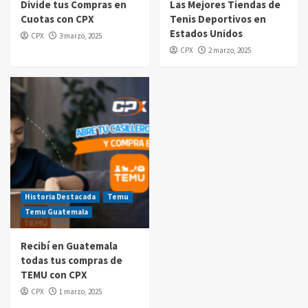
Divide tus Compras en
Las Mejores Tiendas de
Cuotas con CPX
Tenis Deportivos en
Compras por internet
Estados Unidos
CPX
3 marzo, 2025
$20 de reintegro en tus compras Amazon
CPX
2 marzo, 2025
Prime Day Guatemala 2025
5
Historia Destacada
Temu
Temu Guatemala
Recibí en Guatemala
todas tus compras de
TEMU con CPX
CPX
1 marzo, 2025