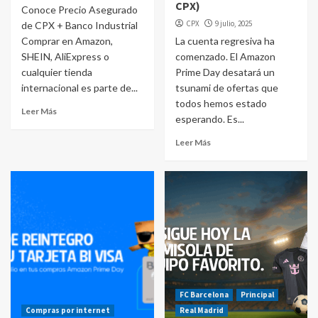
CPX)
Conoce Precio Asegurado
CPX
9 julio, 2025
de CPX + Banco Industrial
Comprar en Amazon,
La cuenta regresiva ha
SHEIN, AliExpress o
comenzado. El Amazon
cualquier tienda
Prime Day desatará un
internacional es parte de...
tsunami de ofertas que
todos hemos estado
Leer Más
esperando. Es...
Leer Más
FC Barcelona
Principal
Compras por internet
Real Madrid