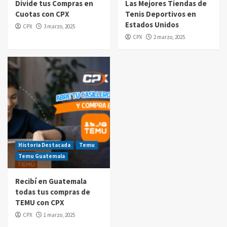
Divide tus Compras en
Las Mejores Tiendas de
Cuotas con CPX
Tenis Deportivos en
Compras por internet
Estados Unidos
CPX
3 marzo, 2025
$20 de reintegro en tus compras Amazon
CPX
2 marzo, 2025
Prime Day Guatemala 2025
5
Historia Destacada
Temu
Temu Guatemala
Recibí en Guatemala
todas tus compras de
TEMU con CPX
CPX
1 marzo, 2025