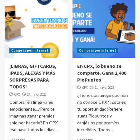
Compras por internet
Compras por internet
¡LIBRAS, GIFTCARDS,
En CPX, lo bueno se
IPADS, ALEXAS Y MÁS
comparte. Gana 2,400
SORPRESAS PARA
PioPuntos
TODOS!
CPX
21 mayo, 2025
CPX
27 mayo, 2025
¿Tienes un amigo que aún
Comprar en línea ya es
no conoce CPX? ¡Esta es
emocionante…¿Pero te
tu oportunidad!Refiere,
imaginas ganar premios
suma Piopuntos y
solo por hacerlo? En CPX
canjéalos por premios
eso pasa todos los días....
increíbles. Todos...
Leer Más
Leer Más