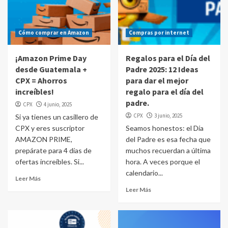
Cómo comprar en Amazon
Compras por internet
¡Amazon Prime Day
Regalos para el Día del
desde Guatemala +
Padre 2025: 12 Ideas
CPX = Ahorros
para dar el mejor
increíbles!
regalo para el día del
padre.
CPX
4 junio, 2025
CPX
3 junio, 2025
Si ya tienes un casillero de
CPX y eres suscriptor
Seamos honestos: el Día
AMAZON PRIME,
del Padre es esa fecha que
prepárate para 4 días de
muchos recuerdan a última
ofertas increíbles. Si...
hora. A veces porque el
calendario...
Leer Más
Leer Más