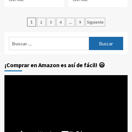
Paginación
1
2
3
4
…
9
Siguiente
de
entradas
Buscar:
¡Comprar en Amazon es así de fácil! 😃
Reproductor
de
vídeo