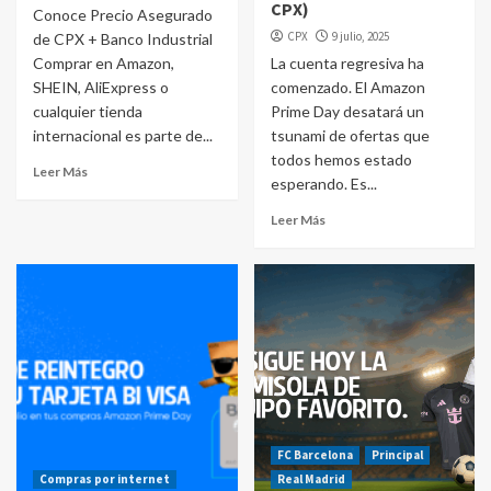
CPX)
Conoce Precio Asegurado
CPX
9 julio, 2025
de CPX + Banco Industrial
Comprar en Amazon,
La cuenta regresiva ha
SHEIN, AliExpress o
comenzado. El Amazon
cualquier tienda
Prime Day desatará un
internacional es parte de...
tsunami de ofertas que
todos hemos estado
Leer Más
esperando. Es...
Leer Más
FC Barcelona
Principal
Compras por internet
Real Madrid