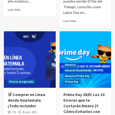
año estamos...
puedes perder El Día del
Trabajo, conocido como
Leer Más
Labor Day en...
Leer Más
Amazon
Amazon Guatemala
Amazon Prime Day
Precio asegurado
Prime Day
🛒 Comprar en Línea
Prime Day 2025: Los 10
desde Guatemala
Errores que te
¡Todo Incluido!
Costarán Dinero (Y
Cómo Evitarlos con
CPX
29 julio, 2025