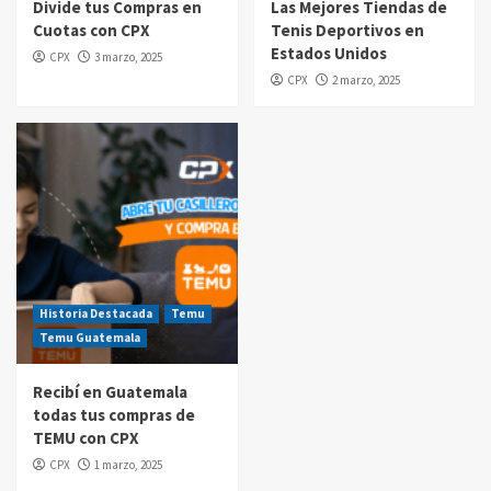
Divide tus Compras en
Las Mejores Tiendas de
Cuotas con CPX
Tenis Deportivos en
Compras por internet
Estados Unidos
CPX
3 marzo, 2025
$20 de reintegro en tus compras Amazon
CPX
2 marzo, 2025
Prime Day Guatemala 2025
5
Historia Destacada
Temu
Temu Guatemala
Recibí en Guatemala
todas tus compras de
TEMU con CPX
CPX
1 marzo, 2025