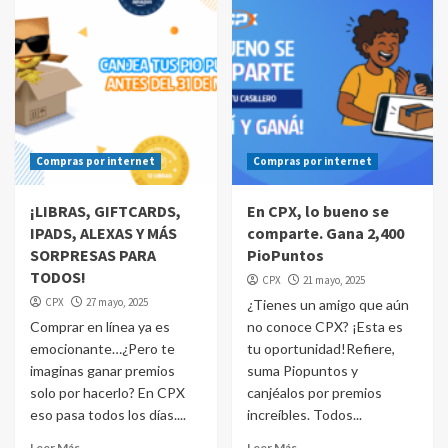
Compras por internet
Compras por internet
¡LIBRAS, GIFTCARDS,
En CPX, lo bueno se
IPADS, ALEXAS Y MÁS
comparte. Gana 2,400
SORPRESAS PARA
PioPuntos
TODOS!
CPX
21 mayo, 2025
CPX
27 mayo, 2025
¿Tienes un amigo que aún
Comprar en línea ya es
no conoce CPX? ¡Esta es
emocionante…¿Pero te
tu oportunidad!Refiere,
imaginas ganar premios
suma Piopuntos y
solo por hacerlo? En CPX
canjéalos por premios
eso pasa todos los días....
increíbles. Todos...
Leer Más
Leer Más