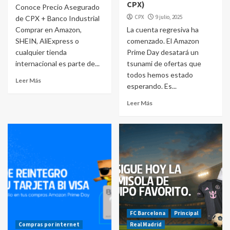
CPX)
Conoce Precio Asegurado
CPX
9 julio, 2025
de CPX + Banco Industrial
Comprar en Amazon,
La cuenta regresiva ha
SHEIN, AliExpress o
comenzado. El Amazon
cualquier tienda
Prime Day desatará un
internacional es parte de...
tsunami de ofertas que
todos hemos estado
Leer Más
esperando. Es...
Leer Más
FC Barcelona
Principal
Compras por internet
Real Madrid