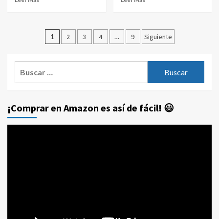
Paginación
1
2
3
4
…
9
Siguiente
de
entradas
Buscar:
¡Comprar en Amazon es así de fácil! 😃
Reproductor
de
vídeo