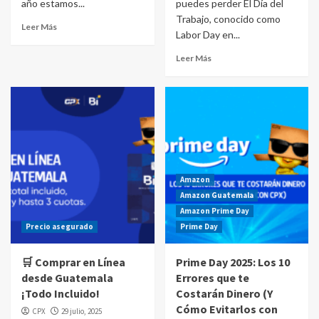
año estamos...
puedes perder El Día del
Trabajo, conocido como
Leer Más
Labor Day en...
Leer Más
Amazon
Amazon Guatemala
Amazon Prime Day
Precio asegurado
Prime Day
🛒 Comprar en Línea
Prime Day 2025: Los 10
desde Guatemala
Errores que te
¡Todo Incluido!
Costarán Dinero (Y
Cómo Evitarlos con
CPX
29 julio, 2025