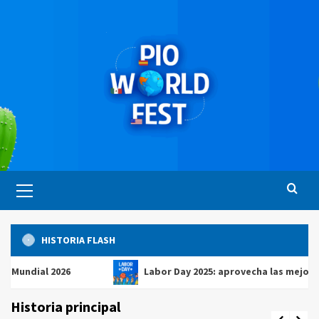
Saltar
al
contenido
Menú
principal
HISTORIA FLASH
al 2026
Labor Day 2025: aprovecha las mejores ofert
Historia principal