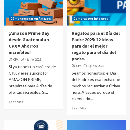
Cómo comprar en Amazon
Compras por internet
¡Amazon Prime Day
Regalos para el Día del
desde Guatemala +
Padre 2025: 12 Ideas
CPX = Ahorros
para dar el mejor
increíbles!
regalo para el día del
padre.
CPX
4 junio, 2025
CPX
3 junio, 2025
Si ya tienes un casillero de
CPX y eres suscriptor
Seamos honestos: el Día
AMAZON PRIME,
del Padre es esa fecha que
prepárate para 4 días de
muchos recuerdan a última
ofertas increíbles. Si...
hora. A veces porque el
calendario...
Leer Más
Leer Más