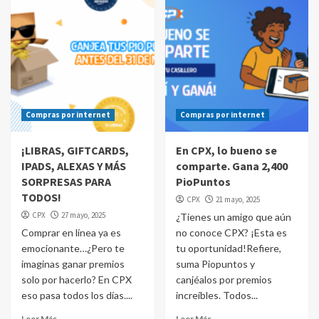
Compras por internet
Compras por internet
¡LIBRAS, GIFTCARDS,
En CPX, lo bueno se
IPADS, ALEXAS Y MÁS
comparte. Gana 2,400
SORPRESAS PARA
PioPuntos
TODOS!
CPX
21 mayo, 2025
CPX
27 mayo, 2025
¿Tienes un amigo que aún
Comprar en línea ya es
no conoce CPX? ¡Esta es
emocionante…¿Pero te
tu oportunidad!Refiere,
imaginas ganar premios
suma Piopuntos y
solo por hacerlo? En CPX
canjéalos por premios
eso pasa todos los días....
increíbles. Todos...
Leer Más
Leer Más