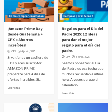
Cómo comprar en Amazon
Compras por internet
¡Amazon Prime Day
Regalos para el Día del
desde Guatemala +
Padre 2025: 12 Ideas
CPX = Ahorros
para dar el mejor
increíbles!
regalo para el día del
padre.
CPX
4 junio, 2025
CPX
3 junio, 2025
Si ya tienes un casillero de
CPX y eres suscriptor
Seamos honestos: el Día
AMAZON PRIME,
del Padre es esa fecha que
prepárate para 4 días de
muchos recuerdan a última
ofertas increíbles. Si...
hora. A veces porque el
calendario...
Leer Más
Leer Más