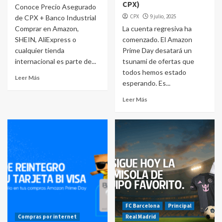
CPX)
Conoce Precio Asegurado
CPX
9 julio, 2025
de CPX + Banco Industrial
Comprar en Amazon,
La cuenta regresiva ha
SHEIN, AliExpress o
comenzado. El Amazon
cualquier tienda
Prime Day desatará un
internacional es parte de...
tsunami de ofertas que
todos hemos estado
Leer Más
esperando. Es...
Leer Más
FC Barcelona
Principal
Compras por internet
Real Madrid