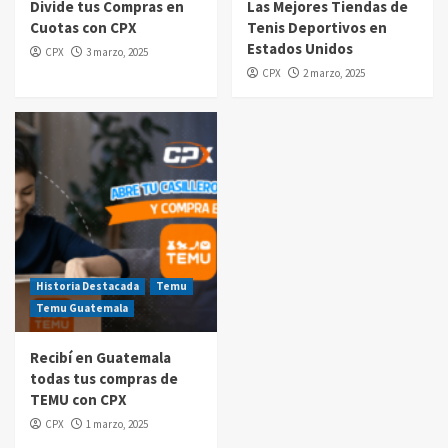
Divide tus Compras en
Las Mejores Tiendas de
Cuotas con CPX
Tenis Deportivos en
Compras por internet
Estados Unidos
CPX
3 marzo, 2025
$20 de reintegro en tus compras Amazon
CPX
2 marzo, 2025
Prime Day Guatemala 2025
5
Historia Destacada
Temu
Temu Guatemala
Recibí en Guatemala
todas tus compras de
TEMU con CPX
CPX
1 marzo, 2025