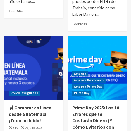
año estamos...
puedes perder El Día del
Trabajo, conocido como
Leer Más
Labor Day en...
Leer Más
Amazon
Amazon Guatemala
Amazon Prime Day
Precio asegurado
Prime Day
🛒 Comprar en Línea
Prime Day 2025: Los 10
desde Guatemala
Errores que te
¡Todo Incluido!
Costarán Dinero (Y
Cómo Evitarlos con
CPX
29 julio, 2025