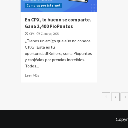
Compras por internet
En CPX, lo bueno se comparte.
Gana 2,400 PioPuntos
CPX
21 mayo, 2025
¿Tienes un amigo que aún no conoce
CPX? ¡Esta es tu
oportunidad!Refiere, suma Piopuntos
y canjéalos por premios increíbles.
Todos...
Leer Más
Pagina
1
2
3
de
entrad
Copyr