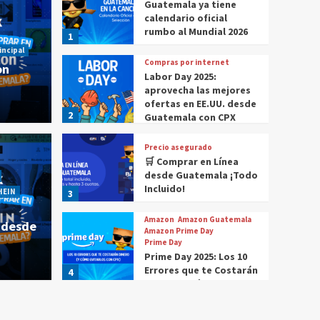
Guatemala ya tiene
calendario oficial
rumbo al Mundial 2026
1
incipal
Compras por internet
on
Labor Day 2025:
aprovecha las mejores
ofertas en EE.UU. desde
2
Guatemala con CPX
Precio asegurado
🛒 Comprar en Línea
 comprar en Amazon
Historia Destacada
Noticias
desde Guatemala ¡Todo
Cómo compr
Incluido!
HEIN
3
r en Amazon desde
¿Cóm
Amazon
Amazon Guatemala
 desde
Gua
Amazon Prime Day
Prime Day
Prime Day 2025: Los 10
CPX
4 m
Errores que te Costarán
4
Dinero (Y Cómo
Evitarlos con CPX)
Compras por internet
$20 de reintegro en tus