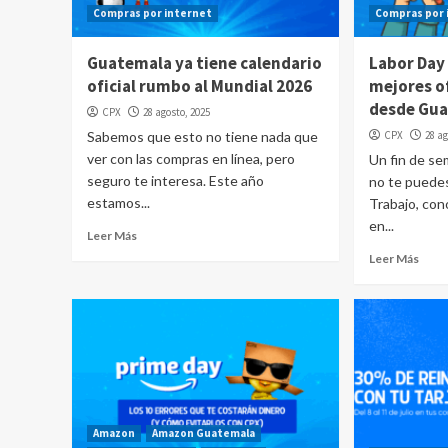
Compras por internet
Compras por 
Guatemala ya tiene calendario
Labor Day
oficial rumbo al Mundial 2026
mejores o
desde Gua
CPX
28 agosto, 2025
Sabemos que esto no tiene nada que
CPX
28 ag
ver con las compras en línea, pero
Un fin de s
seguro te interesa. Este año
no te puedes
estamos...
Trabajo, co
en...
Leer Más
Leer Más
Amazon
Amazon Guatemala