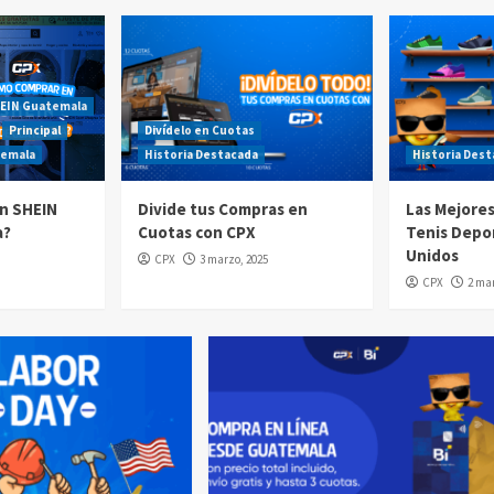
EIN Guatemala
Principal
Divídelo en Cuotas
temala
Historia Destacada
Historia Des
n SHEIN
Divide tus Compras en
Las Mejore
a?
Cuotas con CPX
Tenis Depo
Unidos
CPX
3 marzo, 2025
CPX
2 mar