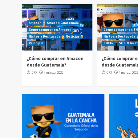
Amazon
Amazon Guatemala
Cómo comprar en Amazon
Cómo comprar en SH
Historia Destacada
Noticias
Historia Destacada
Principal
SHEIN
SHEIN Gua
¿Cómo comprar en Amazon
¿Cómo comprar e
desde Guatemala?
desde Guatemal
CPX
4 marzo, 2025
CPX
4 marzo, 2025