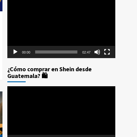
Reproductor
Prime Day 2025: Los 10
de
Errores que te Costarán
4
Dinero (Y Cómo
vídeo
Evitarlos con CPX)
Compras por internet
$20 de reintegro en tus
compras Amazon Prime
Day Guatemala 2025
5
00:00
02:47
¿Cómo comprar en Shein desde
Guatemala? 🛍️
Reproductor
de
vídeo