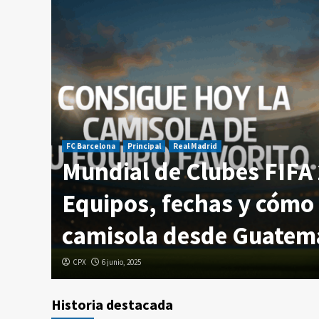
FC Barcelona
Principal
Real Madrid
Mundial de Clubes FIFA
temala
Equipos, fechas y cómo 
camisola desde Guatem
CPX
6 junio, 2025
Historia destacada