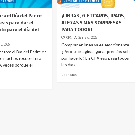
internet
Compras por internet
ra el Día del Padre
¡LIBRAS, GIFTCARDS, IPADS,
deas para dar el
ALEXAS Y MÁS SORPRESAS
lo para el día del
PARA TODOS!
CPX
27 mayo, 2025
io, 2025
Comprar en línea ya es emocionante…
¿Pero te imaginas ganar premios solo
tos: el Día del Padre es
por hacerlo? En CPX eso pasa todos
ue muchos recuerdan a
los días....
 A veces porque el
Leer Más