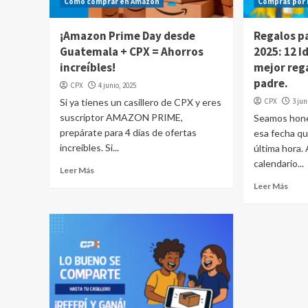
Cómo comprar en Amazon
Compras por 
¡Amazon Prime Day desde
Regalos pa
Guatemala + CPX = Ahorros
2025: 12 I
increíbles!
mejor rega
padre.
CPX
4 junio, 2025
Si ya tienes un casillero de CPX y eres
CPX
3 jun
suscriptor AMAZON PRIME,
Seamos hones
prepárate para 4 días de ofertas
esa fecha q
increíbles. Si...
última hora.
calendario...
Leer Más
Leer Más