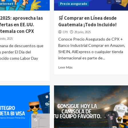
internet
Precio asegurado
 2025: aprovecha las
🛒 Comprar en Línea desde
fertas en EE.UU.
Guatemala ¡Todo Incluido!
temala con CPX
CPX
29 julio, 2025
osto, 2025
Conoce Precio Asegurado de CPX +
Banco Industrial Comprar en Amazon,
emana de descuentos que
SHEIN, AliExpress o cualquier tienda
 perder El Día del
internacional es parte de...
nocido como Labor Day
Leer Más