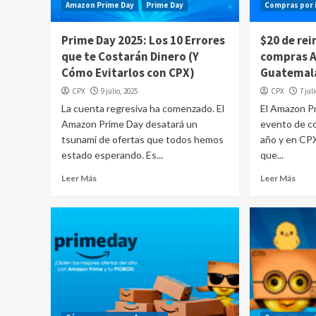
Amazon Prime Day
Prime Day
Compras por 
Prime Day 2025: Los 10 Errores
$20 de rei
que te Costarán Dinero (Y
compras 
Cómo Evitarlos con CPX)
Guatemal
CPX
9 julio, 2025
CPX
7 jul
La cuenta regresiva ha comenzado. El
El Amazon P
Amazon Prime Day desatará un
evento de c
tsunami de ofertas que todos hemos
año y en CP
estado esperando. Es...
que...
Leer Más
Leer Más