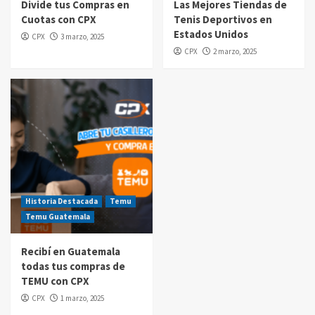
Divide tus Compras en
Las Mejores Tiendas de
Cuotas con CPX
Tenis Deportivos en
Compras por internet
Estados Unidos
CPX
3 marzo, 2025
$20 de reintegro en tus compras Amazon
CPX
2 marzo, 2025
Prime Day Guatemala 2025
5
Historia Destacada
Temu
Temu Guatemala
Recibí en Guatemala
todas tus compras de
TEMU con CPX
CPX
1 marzo, 2025