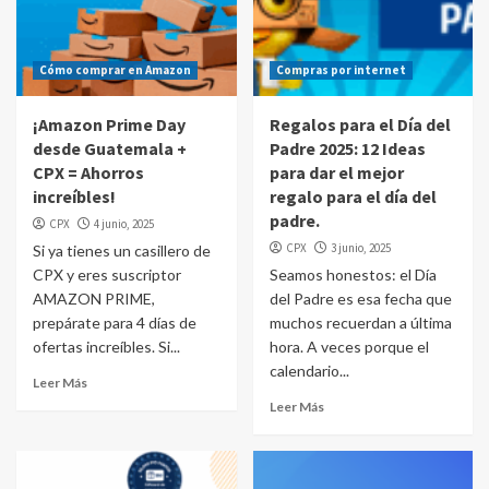
Cómo comprar en Amazon
Compras por internet
¡Amazon Prime Day
Regalos para el Día del
desde Guatemala +
Padre 2025: 12 Ideas
CPX = Ahorros
para dar el mejor
increíbles!
regalo para el día del
padre.
CPX
4 junio, 2025
CPX
3 junio, 2025
Si ya tienes un casillero de
CPX y eres suscriptor
Seamos honestos: el Día
AMAZON PRIME,
del Padre es esa fecha que
prepárate para 4 días de
muchos recuerdan a última
ofertas increíbles. Si...
hora. A veces porque el
calendario...
Leer Más
Leer Más