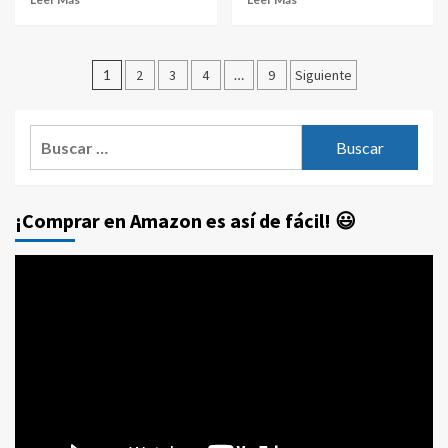
Paginación
1
2
3
4
…
9
Siguiente
de
entradas
Buscar:
¡Comprar en Amazon es así de fácil! 😃
Reproductor
de
vídeo