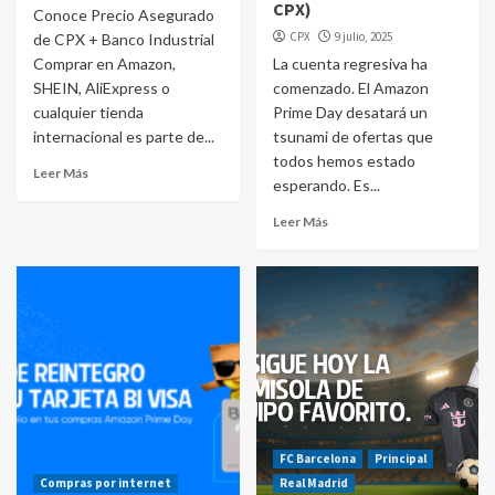
CPX)
Conoce Precio Asegurado
CPX
9 julio, 2025
de CPX + Banco Industrial
Comprar en Amazon,
La cuenta regresiva ha
SHEIN, AliExpress o
comenzado. El Amazon
cualquier tienda
Prime Day desatará un
internacional es parte de...
tsunami de ofertas que
todos hemos estado
Leer Más
esperando. Es...
Leer Más
FC Barcelona
Principal
Compras por internet
Real Madrid