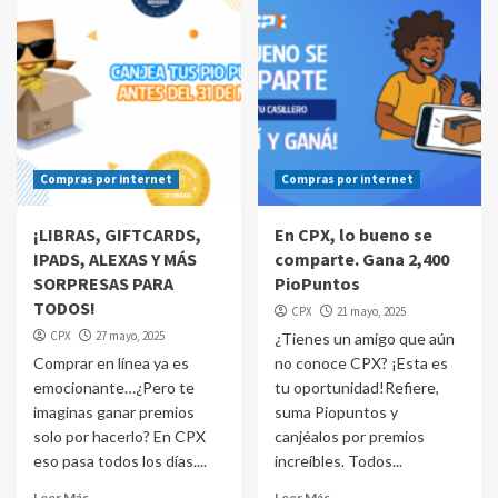
Compras por internet
Compras por internet
¡LIBRAS, GIFTCARDS,
En CPX, lo bueno se
IPADS, ALEXAS Y MÁS
comparte. Gana 2,400
SORPRESAS PARA
PioPuntos
TODOS!
CPX
21 mayo, 2025
CPX
27 mayo, 2025
¿Tienes un amigo que aún
Comprar en línea ya es
no conoce CPX? ¡Esta es
emocionante…¿Pero te
tu oportunidad!Refiere,
imaginas ganar premios
suma Piopuntos y
solo por hacerlo? En CPX
canjéalos por premios
eso pasa todos los días....
increíbles. Todos...
Leer Más
Leer Más