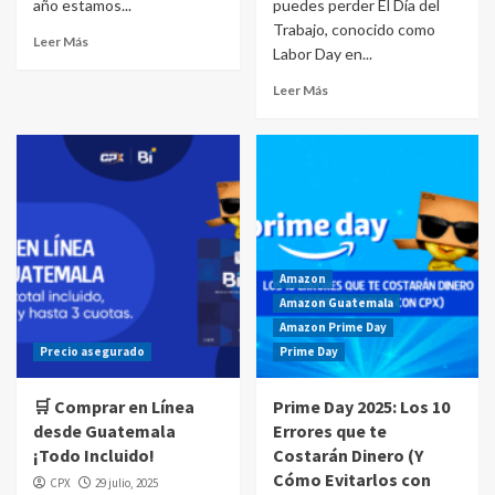
año estamos...
puedes perder El Día del
Trabajo, conocido como
Leer Más
Labor Day en...
Leer Más
Amazon
Amazon Guatemala
Amazon Prime Day
Precio asegurado
Prime Day
🛒 Comprar en Línea
Prime Day 2025: Los 10
desde Guatemala
Errores que te
¡Todo Incluido!
Costarán Dinero (Y
Cómo Evitarlos con
CPX
29 julio, 2025