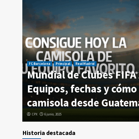
FC Barcelona
Principal
Real Madrid
Mundial de Clubes FIFA
temala
Equipos, fechas y cómo 
camisola desde Guatem
CPX
6 junio, 2025
Historia destacada