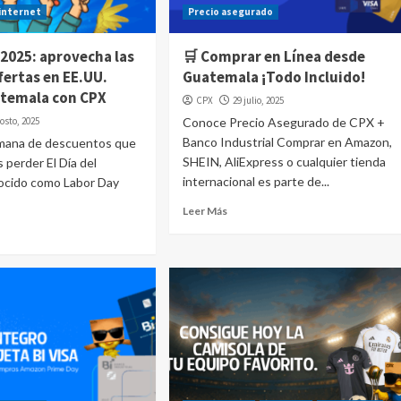
internet
Precio asegurado
 2025: aprovecha las
🛒 Comprar en Línea desde
fertas en EE.UU.
Guatemala ¡Todo Incluido!
temala con CPX
CPX
29 julio, 2025
osto, 2025
Conoce Precio Asegurado de CPX +
Banco Industrial Comprar en Amazon,
emana de descuentos que
SHEIN, AliExpress o cualquier tienda
 perder El Día del
internacional es parte de...
nocido como Labor Day
Leer Más