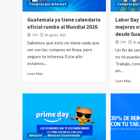
Compras por internet
Compras por 
Guatemala ya tiene calendario
Labor Day
oficial rumbo al Mundial 2026
mejores o
desde Gua
CPX
28 agosto, 2025
Sabemos que esto no tiene nada que
CPX
28 ag
ver con las compras en línea, pero
Un fin de s
seguro te interesa. Este año
no te puedes
estamos...
Trabajo, co
en...
Leer Más
Leer Más
Amazon
Amazon Guatemala