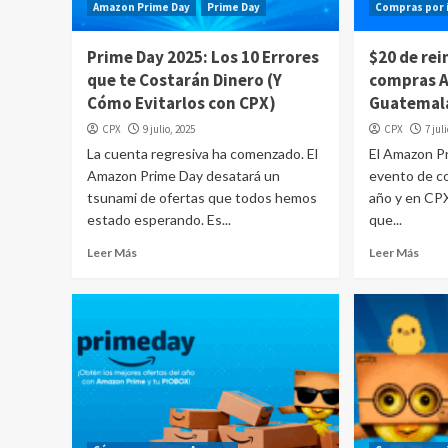
Amazon Prime Day
Prime Day
Compras por 
Prime Day 2025: Los 10 Errores
$20 de rei
que te Costarán Dinero (Y
compras 
Cómo Evitarlos con CPX)
Guatemal
CPX
9 julio, 2025
CPX
7 jul
La cuenta regresiva ha comenzado. El
El Amazon P
Amazon Prime Day desatará un
evento de c
tsunami de ofertas que todos hemos
año y en CP
estado esperando. Es...
que...
Leer Más
Leer Más