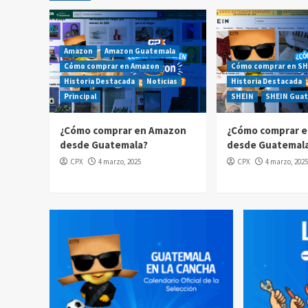
Amazon
Amazon Guatemala
Cómo comprar en Amazon
Cómo comprar en SH
Historia Destacada
Noticias
Historia Destacada
Principal
SHEIN
SHEIN Gua
¿Cómo comprar en Amazon
¿Cómo comprar e
desde Guatemala?
desde Guatemal
CPX
4 marzo, 2025
CPX
4 marzo, 2025