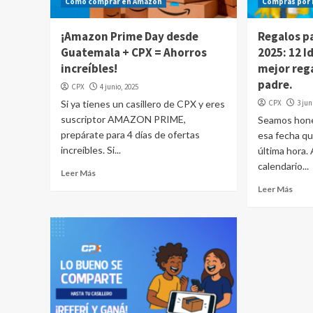
Cómo comprar en Amazon
Compras por 
¡Amazon Prime Day desde
Regalos pa
Guatemala + CPX = Ahorros
2025: 12 I
increíbles!
mejor rega
padre.
CPX
4 junio, 2025
Si ya tienes un casillero de CPX y eres
CPX
3 jun
suscriptor AMAZON PRIME,
Seamos hones
prepárate para 4 días de ofertas
esa fecha q
increíbles. Si...
última hora.
calendario...
Leer Más
Leer Más