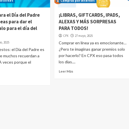
internet
Compras por internet
ra el Día del Padre
¡LIBRAS, GIFTCARDS, IPADS,
deas para dar el
ALEXAS Y MÁS SORPRESAS
lo para el día del
PARA TODOS!
CPX
27 mayo, 2025
io, 2025
Comprar en línea ya es emocionante…
¿Pero te imaginas ganar premios solo
tos: el Día del Padre es
por hacerlo? En CPX eso pasa todos
ue muchos recuerdan a
los días....
 A veces porque el
Leer Más