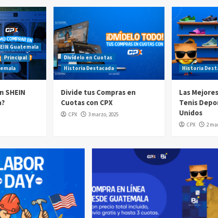
EIN Guatemala
Principal
Divídelo en Cuotas
temala
Historia Destacada
Historia Des
n SHEIN
Divide tus Compras en
Las Mejore
a?
Cuotas con CPX
Tenis Depo
Unidos
CPX
3 marzo, 2025
CPX
2 mar