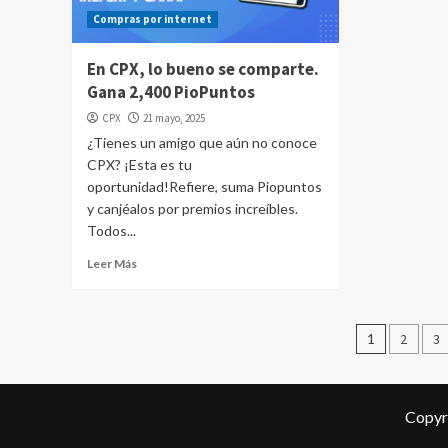
Compras por internet
En CPX, lo bueno se comparte.
Gana 2,400 PioPuntos
CPX
21 mayo, 2025
¿Tienes un amigo que aún no conoce
CPX? ¡Esta es tu
oportunidad!Refiere, suma Piopuntos
y canjéalos por premios increíbles.
Todos...
Leer Más
Pagina
1
2
3
de
entrad
Copyr