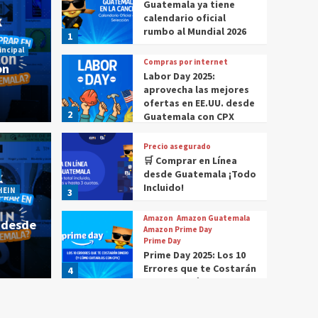
Guatemala ya tiene
calendario oficial
rumbo al Mundial 2026
1
incipal
Compras por internet
on
Labor Day 2025:
aprovecha las mejores
ofertas en EE.UU. desde
2
Guatemala con CPX
Precio asegurado
🛒 Comprar en Línea
 comprar en Amazon
Historia Destacada
Noticias
desde Guatemala ¡Todo
Cómo compr
Incluido!
HEIN
3
r en Amazon desde
¿Cóm
Amazon
Amazon Guatemala
 desde
Gua
Amazon Prime Day
Prime Day
Prime Day 2025: Los 10
CPX
4 m
Errores que te Costarán
4
Dinero (Y Cómo
Evitarlos con CPX)
Compras por internet
$20 de reintegro en tus