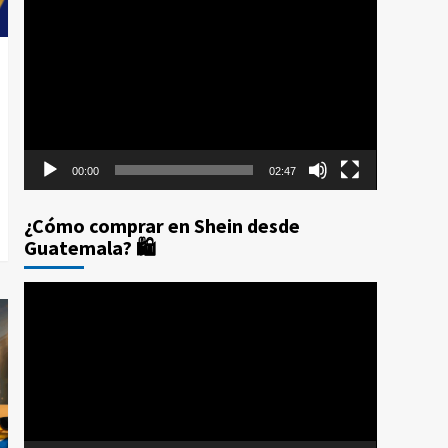
Reproductor
Prime Day 2025: Los 10
de
Errores que te Costarán
4
Dinero (Y Cómo
vídeo
Evitarlos con CPX)
Compras por internet
$20 de reintegro en tus
compras Amazon Prime
Day Guatemala 2025
5
00:00
02:47
¿Cómo comprar en Shein desde
Guatemala? 🛍️
Reproductor
de
vídeo