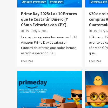
Amazon Prime Day
Prime Day
Compras por 
Prime Day 2025: Los 10 Errores
$20 de rei
que te Costarán Dinero (Y
compras 
Cómo Evitarlos con CPX)
Guatemal
CPX
9 julio, 2025
CPX
7 jul
La cuenta regresiva ha comenzado. El
El Amazon P
Amazon Prime Day desatará un
evento de c
tsunami de ofertas que todos hemos
año y en CP
estado esperando. Es...
que...
Leer Más
Leer Más