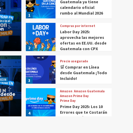
Guatemala ya tiene
calendario oficial
rumbo al Mundial 2026
1
incipal
Compras por internet
on
Labor Day 2025:
aprovecha las mejores
ofertas en EE.UU. desde
2
Guatemala con CPX
Precio asegurado
🛒 Comprar en Línea
 comprar en Amazon
Historia Destacada
Noticias
desde Guatemala ¡Todo
Cómo compr
Incluido!
HEIN
3
r en Amazon desde
¿Cóm
Amazon
Amazon Guatemala
 desde
Gua
Amazon Prime Day
Prime Day
Prime Day 2025: Los 10
CPX
4 m
Errores que te Costarán
4
Dinero (Y Cómo
Evitarlos con CPX)
Compras por internet
$20 de reintegro en tus