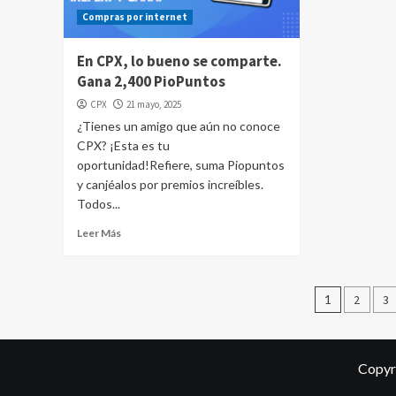
Compras por internet
En CPX, lo bueno se comparte.
Gana 2,400 PioPuntos
CPX
21 mayo, 2025
¿Tienes un amigo que aún no conoce
CPX? ¡Esta es tu
oportunidad!Refiere, suma Piopuntos
y canjéalos por premios increíbles.
Todos...
Leer Más
Pagina
1
2
3
de
entrad
Copyr