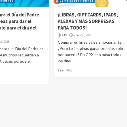
internet
Compras por internet
ra el Día del Padre
¡LIBRAS, GIFTCARDS, IPADS,
deas para dar el
ALEXAS Y MÁS SORPRESAS
lo para el día del
PARA TODOS!
CPX
27 mayo, 2025
io, 2025
Comprar en línea ya es emocionante…
¿Pero te imaginas ganar premios solo
tos: el Día del Padre es
por hacerlo? En CPX eso pasa todos
ue muchos recuerdan a
los días....
 A veces porque el
Leer Más