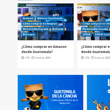
Amazon
Amazon Guatemala
Cómo comprar en Amazon
Cómo comprar en SH
Historia Destacada
Noticias
Historia Destacada
Principal
SHEIN
SHEIN Gua
¿Cómo comprar en Amazon
¿Cómo comprar e
desde Guatemala?
desde Guatemal
CPX
4 marzo, 2025
CPX
4 marzo, 2025