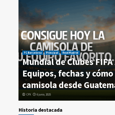
FC Barcelona
Principal
Real Madrid
Mundial de Clubes FIFA
temala
Equipos, fechas y cómo 
camisola desde Guatem
CPX
6 junio, 2025
Historia destacada