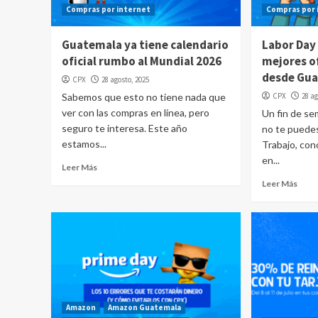
Compras por internet
Compras por 
Guatemala ya tiene calendario
Labor Day
oficial rumbo al Mundial 2026
mejores o
desde Gua
CPX
28 agosto, 2025
Sabemos que esto no tiene nada que
CPX
28 ag
ver con las compras en línea, pero
Un fin de s
seguro te interesa. Este año
no te puedes
estamos...
Trabajo, co
en...
Leer Más
Leer Más
Amazon
Amazon Guatemala