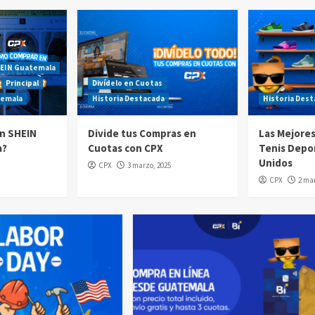
EIN Guatemala
Principal
Divídelo en Cuotas
temala
Historia Destacada
Historia Des
n SHEIN
Divide tus Compras en
Las Mejore
a?
Cuotas con CPX
Tenis Depo
Unidos
CPX
3 marzo, 2025
CPX
2 mar