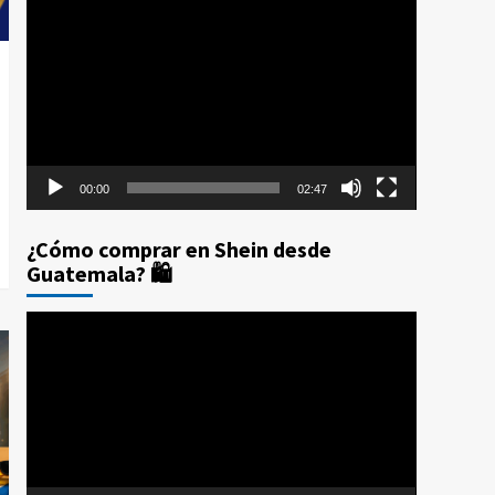
Reproductor
Prime Day 2025: Los 10
de
Errores que te Costarán
4
Dinero (Y Cómo
vídeo
Evitarlos con CPX)
Compras por internet
$20 de reintegro en tus
compras Amazon Prime
Day Guatemala 2025
5
00:00
02:47
¿Cómo comprar en Shein desde
Guatemala? 🛍️
Reproductor
de
vídeo