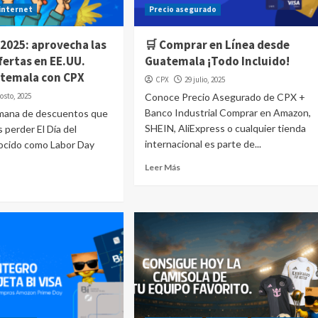
internet
Precio asegurado
 2025: aprovecha las
🛒 Comprar en Línea desde
fertas en EE.UU.
Guatemala ¡Todo Incluido!
temala con CPX
CPX
29 julio, 2025
osto, 2025
Conoce Precio Asegurado de CPX +
Banco Industrial Comprar en Amazon,
emana de descuentos que
SHEIN, AliExpress o cualquier tienda
 perder El Día del
internacional es parte de...
nocido como Labor Day
Leer Más