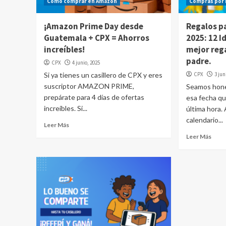
Cómo comprar en Amazon
Compras por 
¡Amazon Prime Day desde
Regalos pa
Guatemala + CPX = Ahorros
2025: 12 I
increíbles!
mejor rega
padre.
CPX
4 junio, 2025
Si ya tienes un casillero de CPX y eres
CPX
3 jun
suscriptor AMAZON PRIME,
Seamos hones
prepárate para 4 días de ofertas
esa fecha q
increíbles. Si...
última hora.
calendario...
Leer Más
Leer Más