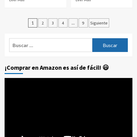
Paginación
1
2
3
4
…
9
Siguiente
de
entradas
Buscar:
¡Comprar en Amazon es así de fácil! 😃
Reproductor
de
vídeo