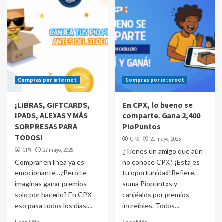
Compras por internet
Compras por internet
¡LIBRAS, GIFTCARDS,
En CPX, lo bueno se
IPADS, ALEXAS Y MÁS
comparte. Gana 2,400
SORPRESAS PARA
PioPuntos
TODOS!
CPX
21 mayo, 2025
CPX
27 mayo, 2025
¿Tienes un amigo que aún
Comprar en línea ya es
no conoce CPX? ¡Esta es
emocionante…¿Pero te
tu oportunidad!Refiere,
imaginas ganar premios
suma Piopuntos y
solo por hacerlo? En CPX
canjéalos por premios
eso pasa todos los días....
increíbles. Todos...
Leer Más
Leer Más