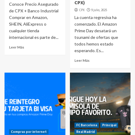
CPX)
Conoce Precio Asegurado
CPX
9 julio, 2025
de CPX + Banco Industrial
Comprar en Amazon,
La cuenta regresiva ha
SHEIN, AliExpress o
comenzado. El Amazon
cualquier tienda
Prime Day desatará un
internacional es parte de...
tsunami de ofertas que
todos hemos estado
Leer Más
esperando. Es...
Leer Más
FC Barcelona
Principal
Compras por internet
Real Madrid