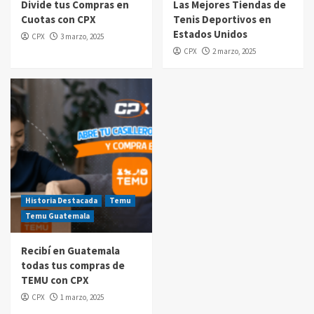
Divide tus Compras en
Las Mejores Tiendas de
Cuotas con CPX
Tenis Deportivos en
Compras por internet
Estados Unidos
CPX
3 marzo, 2025
$20 de reintegro en tus compras Amazon
CPX
2 marzo, 2025
Prime Day Guatemala 2025
5
Historia Destacada
Temu
Temu Guatemala
Recibí en Guatemala
todas tus compras de
TEMU con CPX
CPX
1 marzo, 2025