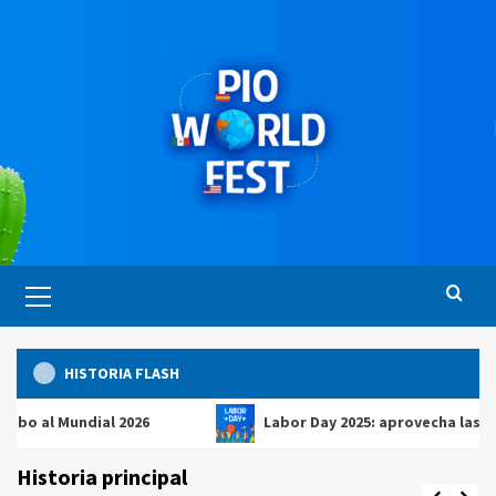
Saltar
al
contenido
Menú
principal
HISTORIA FLASH
 Mundial 2026
Labor Day 2025: aprovecha las mejores 
Historia principal