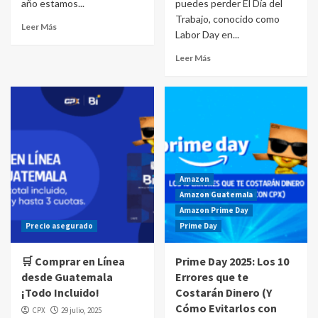
año estamos...
puedes perder El Día del
Trabajo, conocido como
Leer Más
Labor Day en...
Leer Más
Amazon
Amazon Guatemala
Amazon Prime Day
Precio asegurado
Prime Day
🛒 Comprar en Línea
Prime Day 2025: Los 10
desde Guatemala
Errores que te
¡Todo Incluido!
Costarán Dinero (Y
Cómo Evitarlos con
CPX
29 julio, 2025