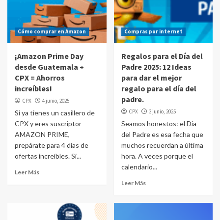
Cómo comprar en Amazon
Compras por internet
¡Amazon Prime Day
Regalos para el Día del
desde Guatemala +
Padre 2025: 12 Ideas
CPX = Ahorros
para dar el mejor
increíbles!
regalo para el día del
padre.
CPX
4 junio, 2025
CPX
3 junio, 2025
Si ya tienes un casillero de
CPX y eres suscriptor
Seamos honestos: el Día
AMAZON PRIME,
del Padre es esa fecha que
prepárate para 4 días de
muchos recuerdan a última
ofertas increíbles. Si...
hora. A veces porque el
calendario...
Leer Más
Leer Más