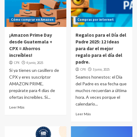
Cómo comprar en Amazon
Compras por internet
¡Amazon Prime Day
Regalos para el Día del
desde Guatemala +
Padre 2025: 12 Ideas
CPX = Ahorros
para dar el mejor
increíbles!
regalo para el día del
padre.
CPX
4 junio, 2025
CPX
3 junio, 2025
Si ya tienes un casillero de
CPX y eres suscriptor
Seamos honestos: el Día
AMAZON PRIME,
del Padre es esa fecha que
prepárate para 4 días de
muchos recuerdan a última
ofertas increíbles. Si...
hora. A veces porque el
calendario...
Leer Más
Leer Más