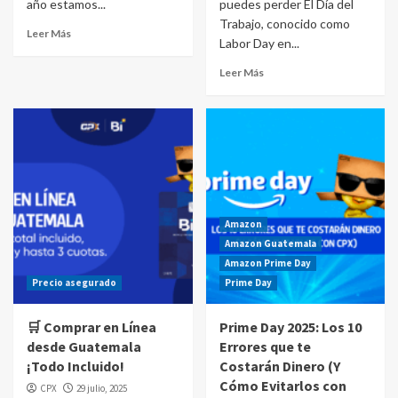
año estamos...
puedes perder El Día del
Trabajo, conocido como
Leer Más
Labor Day en...
Leer Más
Amazon
Amazon Guatemala
Amazon Prime Day
Precio asegurado
Prime Day
🛒 Comprar en Línea
Prime Day 2025: Los 10
desde Guatemala
Errores que te
¡Todo Incluido!
Costarán Dinero (Y
Cómo Evitarlos con
CPX
29 julio, 2025