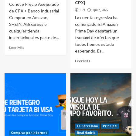
CPX)
Conoce Precio Asegurado
CPX
9 julio, 2025
de CPX + Banco Industrial
Comprar en Amazon,
La cuenta regresiva ha
SHEIN, AliExpress o
comenzado. El Amazon
cualquier tienda
Prime Day desatará un
internacional es parte de...
tsunami de ofertas que
todos hemos estado
Leer Más
esperando. Es...
Leer Más
FC Barcelona
Principal
Compras por internet
Real Madrid