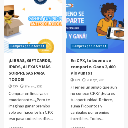
Compras por internet
Compras por internet
¡LIBRAS, GIFTCARDS,
En CPX, lo bueno se
IPADS, ALEXAS Y MÁS
comparte. Gana 2,400
SORPRESAS PARA
PioPuntos
TODOS!
CPX
21 mayo, 2025
CPX
27 mayo, 2025
¿Tienes un amigo que aún
Comprar en línea ya es
no conoce CPX? ¡Esta es
emocionante…¿Pero te
tu oportunidad!Refiere,
imaginas ganar premios
suma Piopuntos y
solo por hacerlo? En CPX
canjéalos por premios
eso pasa todos los días....
increíbles. Todos...
Leer Más
Leer Más