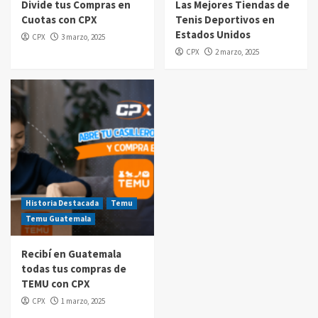
Divide tus Compras en
Las Mejores Tiendas de
Cuotas con CPX
Tenis Deportivos en
Compras por internet
Estados Unidos
CPX
3 marzo, 2025
$20 de reintegro en tus compras Amazon
CPX
2 marzo, 2025
Prime Day Guatemala 2025
5
Historia Destacada
Temu
Temu Guatemala
Recibí en Guatemala
todas tus compras de
TEMU con CPX
CPX
1 marzo, 2025