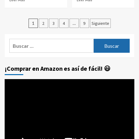
Paginación
1
2
3
4
…
9
Siguiente
de
entradas
Buscar:
¡Comprar en Amazon es así de fácil! 😃
Reproductor
de
vídeo