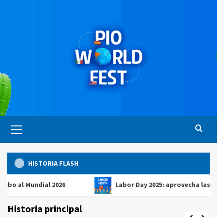
Saltar
al
contenido
Menú
principal
HISTORIA FLASH
 Mundial 2026
Labor Day 2025: aprovecha las mejores 
Historia principal