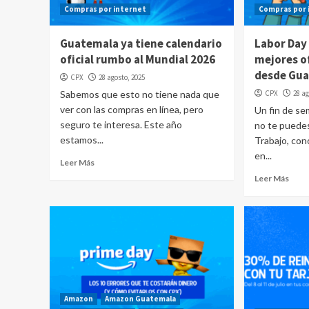
Compras por internet
Compras por 
Guatemala ya tiene calendario
Labor Day
oficial rumbo al Mundial 2026
mejores o
desde Gua
CPX
28 agosto, 2025
Sabemos que esto no tiene nada que
CPX
28 ag
ver con las compras en línea, pero
Un fin de s
seguro te interesa. Este año
no te puedes
estamos...
Trabajo, co
en...
Leer Más
Leer Más
Amazon
Amazon Guatemala