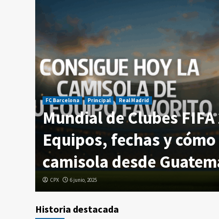
FC Barcelona
Principal
Real Madrid
Mundial de Clubes FIFA
temala
Equipos, fechas y cómo 
camisola desde Guatem
CPX
6 junio, 2025
Historia destacada