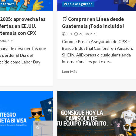
internet
Precio asegurado
 2025: aprovecha las
🛒 Comprar en Línea desde
fertas en EE.UU.
Guatemala ¡Todo Incluido!
temala con CPX
CPX
29 julio, 2025
osto, 2025
Conoce Precio Asegurado de CPX +
Banco Industrial Comprar en Amazon,
emana de descuentos que
SHEIN, AliExpress o cualquier tienda
 perder El Día del
internacional es parte de...
nocido como Labor Day
Leer Más