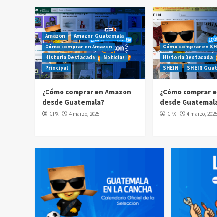
Amazon
Amazon Guatemala
Cómo comprar en Amazon
Cómo comprar en SH
Historia Destacada
Noticias
Historia Destacada
Principal
SHEIN
SHEIN Gua
¿Cómo comprar en Amazon
¿Cómo comprar e
desde Guatemala?
desde Guatemal
CPX
4 marzo, 2025
CPX
4 marzo, 2025