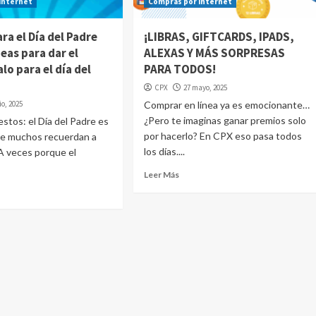
internet
Compras por internet
ra el Día del Padre
¡LIBRAS, GIFTCARDS, IPADS,
deas para dar el
ALEXAS Y MÁS SORPRESAS
lo para el día del
PARA TODOS!
CPX
27 mayo, 2025
io, 2025
Comprar en línea ya es emocionante…
¿Pero te imaginas ganar premios solo
tos: el Día del Padre es
por hacerlo? En CPX eso pasa todos
ue muchos recuerdan a
los días....
 A veces porque el
Leer Más