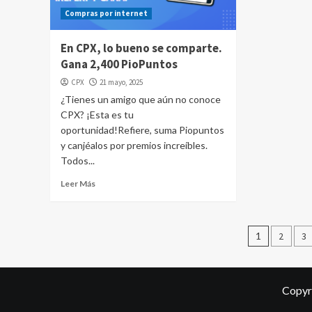
Compras por internet
En CPX, lo bueno se comparte.
Gana 2,400 PioPuntos
CPX
21 mayo, 2025
¿Tienes un amigo que aún no conoce
CPX? ¡Esta es tu
oportunidad!Refiere, suma Piopuntos
y canjéalos por premios increíbles.
Todos...
Leer Más
Pagina
1
2
3
de
entrad
Copyr