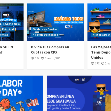
EIN Guatemala
Principal
Divídelo en Cuotas
temala
Historia Destacada
Historia Des
n SHEIN
Divide tus Compras en
Las Mejore
a?
Cuotas con CPX
Tenis Depo
Unidos
CPX
3 marzo, 2025
CPX
2 mar