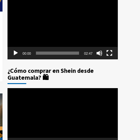
Reproductor
Prime Day 2025: Los 10
de
Errores que te Costarán
4
Dinero (Y Cómo
vídeo
Evitarlos con CPX)
Compras por internet
$20 de reintegro en tus
compras Amazon Prime
Day Guatemala 2025
5
00:00
02:47
¿Cómo comprar en Shein desde
Guatemala? 🛍️
Reproductor
de
vídeo