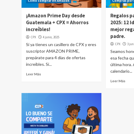
Cómo comprar en Amazon
Compras por 
¡Amazon Prime Day desde
Regalos pa
Guatemala + CPX = Ahorros
2025: 12 I
increíbles!
mejor rega
padre.
CPX
4 junio, 2025
Si ya tienes un casillero de CPX y eres
CPX
3 jun
suscriptor AMAZON PRIME,
Seamos hones
prepárate para 4 días de ofertas
esa fecha q
increíbles. Si...
última hora.
calendario...
Leer Más
Leer Más