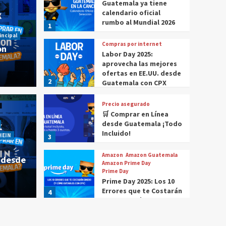
Guatemala ya tiene
calendario oficial
rumbo al Mundial 2026
1
incipal
Compras por internet
on
Labor Day 2025:
aprovecha las mejores
ofertas en EE.UU. desde
2
Guatemala con CPX
Precio asegurado
🛒 Comprar en Línea
 comprar en Amazon
Historia Destacada
Noticias
desde Guatemala ¡Todo
Cómo compr
Incluido!
HEIN
3
r en Amazon desde
¿Cóm
Amazon
Amazon Guatemala
 desde
Gua
Amazon Prime Day
Prime Day
Prime Day 2025: Los 10
CPX
4 m
Errores que te Costarán
4
Dinero (Y Cómo
Evitarlos con CPX)
Compras por internet
$20 de reintegro en tus