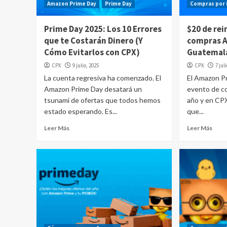
Amazon Prime Day
Prime Day
Compras por 
Prime Day 2025: Los 10 Errores
$20 de rei
que te Costarán Dinero (Y
compras 
Cómo Evitarlos con CPX)
Guatemal
CPX
9 julio, 2025
CPX
7 jul
La cuenta regresiva ha comenzado. El
El Amazon P
Amazon Prime Day desatará un
evento de c
tsunami de ofertas que todos hemos
año y en CP
estado esperando. Es...
que...
Leer Más
Leer Más