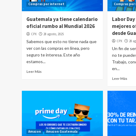
Compras por internet
Compras por 
Guatemala ya tiene calendario
Labor Day
oficial rumbo al Mundial 2026
mejores o
desde Gua
CPX
28 agosto, 2025
Sabemos que esto no tiene nada que
CPX
28 ag
ver con las compras en línea, pero
Un fin de s
seguro te interesa. Este año
no te puedes
estamos...
Trabajo, co
en...
Leer Más
Leer Más
Amazon
Amazon Guatemala