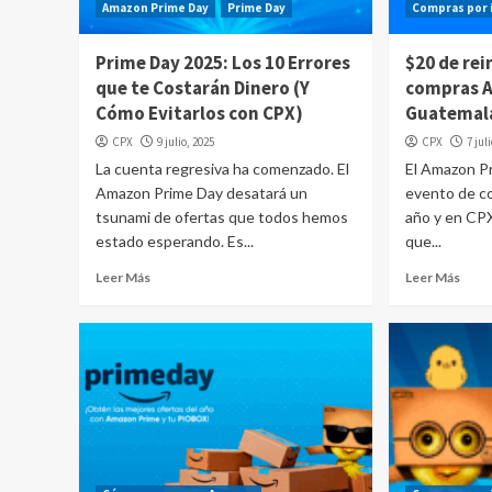
Amazon Prime Day
Prime Day
Compras por 
Prime Day 2025: Los 10 Errores
$20 de rei
que te Costarán Dinero (Y
compras 
Cómo Evitarlos con CPX)
Guatemal
CPX
9 julio, 2025
CPX
7 jul
La cuenta regresiva ha comenzado. El
El Amazon P
Amazon Prime Day desatará un
evento de c
tsunami de ofertas que todos hemos
año y en CP
estado esperando. Es...
que...
Leer Más
Leer Más