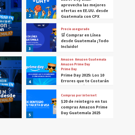
aprovecha las mejores
ofertas en EE.UU. desde
2
Guatemala con CPX
incipal
on
Precio asegurado
🛒 Comprar en Línea
desde Guatemala ¡Todo
Incluido!
3
Amazon
Amazon Guatemala
FC Barcelon
Amazon Prime Day
Mund
Prime Day
Prime Day 2025: Los 10
Historia Destacada
Principal
SHEIN
SHEIN Guatemala
Errores que te Costarán
4
HEIN
r en SHEIN desde
Equi
Dinero (Y Cómo
Evitarlos con CPX)
 desde
Compras por internet
cami
$20 de reintegro en tus
compras Amazon Prime
CPX
6 j
Day Guatemala 2025
5
Compras por internet
Guatemala ya tiene