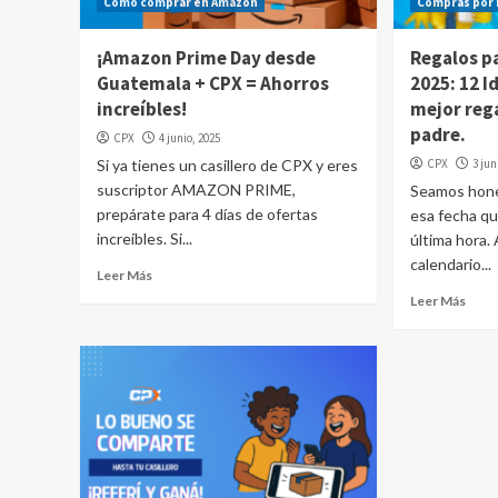
Cómo comprar en Amazon
Compras por 
¡Amazon Prime Day desde
Regalos pa
Guatemala + CPX = Ahorros
2025: 12 I
increíbles!
mejor rega
padre.
CPX
4 junio, 2025
Si ya tienes un casillero de CPX y eres
CPX
3 jun
suscriptor AMAZON PRIME,
Seamos hones
prepárate para 4 días de ofertas
esa fecha q
increíbles. Si...
última hora.
calendario...
Leer Más
Leer Más