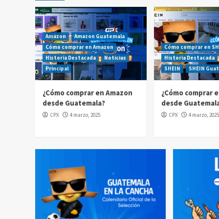
Amazon
Amazon Guatemala
Cómo comprar en Amazon
Cómo comprar en SH
Historia Destacada
Noticias
Historia Destacada
Principal
SHEIN
SHEIN Gua
¿Cómo comprar en Amazon
¿Cómo comprar e
desde Guatemala?
desde Guatemal
CPX
4 marzo, 2025
CPX
4 marzo, 2025