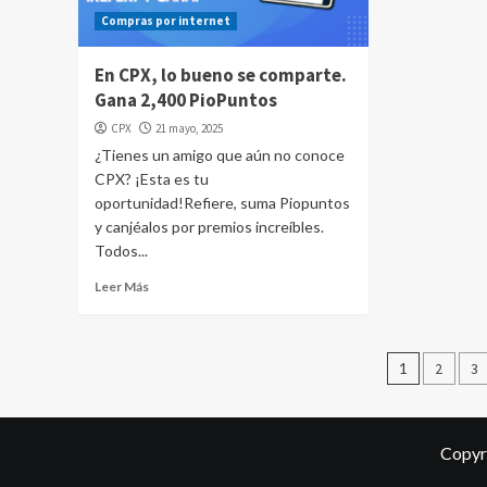
Compras por internet
En CPX, lo bueno se comparte.
Gana 2,400 PioPuntos
CPX
21 mayo, 2025
¿Tienes un amigo que aún no conoce
CPX? ¡Esta es tu
oportunidad!Refiere, suma Piopuntos
y canjéalos por premios increíbles.
Todos...
Leer Más
Pagina
1
2
3
de
entrad
Copyr