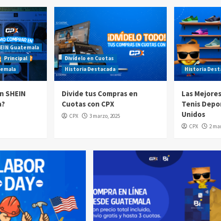
EIN Guatemala
Principal
Divídelo en Cuotas
temala
Historia Destacada
Historia Des
n SHEIN
Divide tus Compras en
Las Mejore
a?
Cuotas con CPX
Tenis Depo
Unidos
CPX
3 marzo, 2025
CPX
2 mar