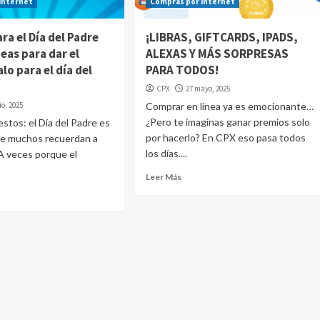
internet
Compras por internet
ra el Día del Padre
¡LIBRAS, GIFTCARDS, IPADS,
deas para dar el
ALEXAS Y MÁS SORPRESAS
lo para el día del
PARA TODOS!
CPX
27 mayo, 2025
io, 2025
Comprar en línea ya es emocionante…
¿Pero te imaginas ganar premios solo
tos: el Día del Padre es
por hacerlo? En CPX eso pasa todos
ue muchos recuerdan a
los días....
 A veces porque el
Leer Más