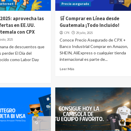
internet
Precio asegurado
 2025: aprovecha las
🛒 Comprar en Línea desde
fertas en EE.UU.
Guatemala ¡Todo Incluido!
temala con CPX
CPX
29 julio, 2025
osto, 2025
Conoce Precio Asegurado de CPX +
Banco Industrial Comprar en Amazon,
emana de descuentos que
SHEIN, AliExpress o cualquier tienda
 perder El Día del
internacional es parte de...
nocido como Labor Day
Leer Más