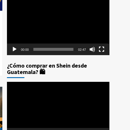
Reproductor
compras Amazon Prime
Day Guatemala 2025
de
5
vídeo
00:00
02:47
¿Cómo comprar en Shein desde
Guatemala? 🛍️
Reproductor
de
vídeo