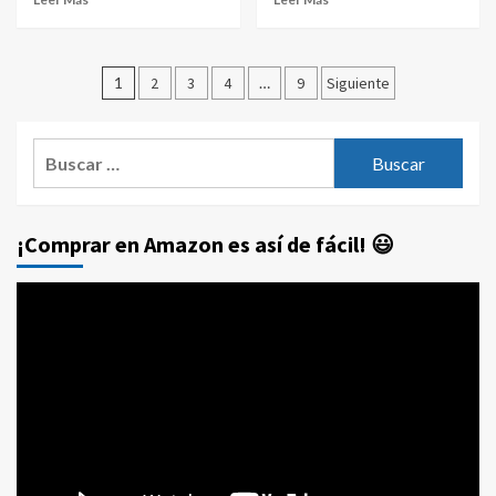
Paginación
1
2
3
4
…
9
Siguiente
de
entradas
Buscar:
¡Comprar en Amazon es así de fácil! 😃
Reproductor
de
vídeo