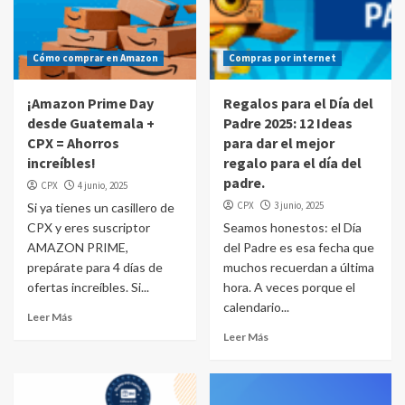
Cómo comprar en Amazon
Compras por internet
¡Amazon Prime Day
Regalos para el Día del
desde Guatemala +
Padre 2025: 12 Ideas
CPX = Ahorros
para dar el mejor
increíbles!
regalo para el día del
padre.
CPX
4 junio, 2025
CPX
3 junio, 2025
Si ya tienes un casillero de
CPX y eres suscriptor
Seamos honestos: el Día
AMAZON PRIME,
del Padre es esa fecha que
prepárate para 4 días de
muchos recuerdan a última
ofertas increíbles. Si...
hora. A veces porque el
calendario...
Leer Más
Leer Más