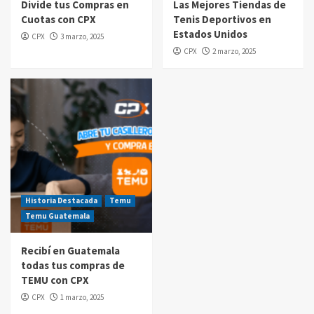
Divide tus Compras en
Las Mejores Tiendas de
Cuotas con CPX
Tenis Deportivos en
Compras por internet
Estados Unidos
CPX
3 marzo, 2025
$20 de reintegro en tus compras Amazon
CPX
2 marzo, 2025
Prime Day Guatemala 2025
5
Historia Destacada
Temu
Temu Guatemala
Recibí en Guatemala
todas tus compras de
TEMU con CPX
CPX
1 marzo, 2025