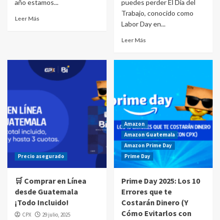
año estamos...
puedes perder El Día del
Trabajo, conocido como
Leer Más
Labor Day en...
Leer Más
Amazon
Amazon Guatemala
Amazon Prime Day
Precio asegurado
Prime Day
🛒 Comprar en Línea
Prime Day 2025: Los 10
desde Guatemala
Errores que te
¡Todo Incluido!
Costarán Dinero (Y
Cómo Evitarlos con
CPX
29 julio, 2025