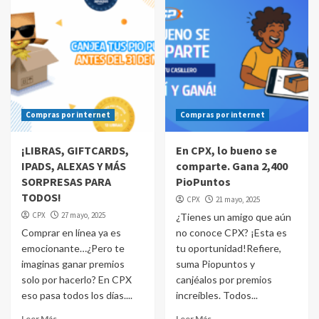
Compras por internet
Compras por internet
¡LIBRAS, GIFTCARDS,
En CPX, lo bueno se
IPADS, ALEXAS Y MÁS
comparte. Gana 2,400
SORPRESAS PARA
PioPuntos
TODOS!
CPX
21 mayo, 2025
CPX
27 mayo, 2025
¿Tienes un amigo que aún
Comprar en línea ya es
no conoce CPX? ¡Esta es
emocionante…¿Pero te
tu oportunidad!Refiere,
imaginas ganar premios
suma Piopuntos y
solo por hacerlo? En CPX
canjéalos por premios
eso pasa todos los días....
increíbles. Todos...
Leer Más
Leer Más