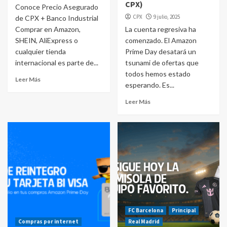
CPX)
Conoce Precio Asegurado
CPX
9 julio, 2025
de CPX + Banco Industrial
Comprar en Amazon,
La cuenta regresiva ha
SHEIN, AliExpress o
comenzado. El Amazon
cualquier tienda
Prime Day desatará un
internacional es parte de...
tsunami de ofertas que
todos hemos estado
Leer Más
esperando. Es...
Leer Más
FC Barcelona
Principal
Compras por internet
Real Madrid