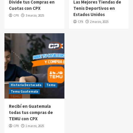
Divide tus Compras en
Las Mejores Tiendas de
Cuotas con CPX
Tenis Deportivos en
Compras por internet
Estados Unidos
CPX
3 marzo, 2025
$20 de reintegro en tus compras Amazon
CPX
2 marzo, 2025
Prime Day Guatemala 2025
5
Historia Destacada
Temu
Temu Guatemala
Recibí en Guatemala
todas tus compras de
TEMU con CPX
CPX
1 marzo, 2025