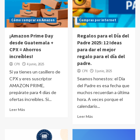
Cómo comprar en Amazon
Compras por internet
¡Amazon Prime Day
Regalos para el Día del
desde Guatemala +
Padre 2025: 12 Ideas
CPX = Ahorros
para dar el mejor
increíbles!
regalo para el día del
padre.
CPX
4 junio, 2025
CPX
3 junio, 2025
Si ya tienes un casillero de
CPX y eres suscriptor
Seamos honestos: el Día
AMAZON PRIME,
del Padre es esa fecha que
prepárate para 4 días de
muchos recuerdan a última
ofertas increíbles. Si...
hora. A veces porque el
calendario...
Leer Más
Leer Más