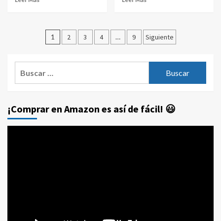
Paginación
1
2
3
4
…
9
Siguiente
de
entradas
Buscar:
¡Comprar en Amazon es así de fácil! 😃
Reproductor
de
vídeo