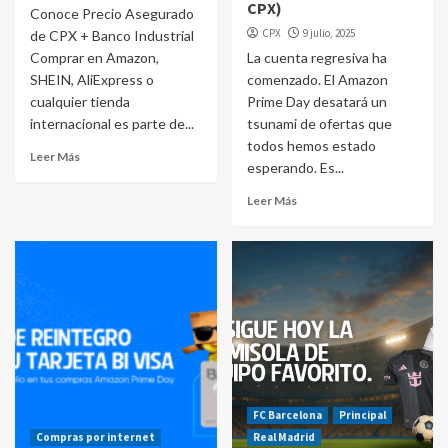
CPX)
Conoce Precio Asegurado
CPX
9 julio, 2025
de CPX + Banco Industrial
Comprar en Amazon,
La cuenta regresiva ha
SHEIN, AliExpress o
comenzado. El Amazon
cualquier tienda
Prime Day desatará un
internacional es parte de...
tsunami de ofertas que
todos hemos estado
Leer Más
esperando. Es...
Leer Más
FC Barcelona
Principal
Compras por internet
Real Madrid