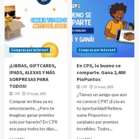
Compras por internet
Compras por internet
¡LIBRAS, GIFTCARDS,
En CPX, lo bueno se
IPADS, ALEXAS Y MÁS
comparte. Gana 2,400
SORPRESAS PARA
PioPuntos
TODOS!
CPX
21 mayo, 2025
CPX
27 mayo, 2025
¿Tienes un amigo que aún
Comprar en línea ya es
no conoce CPX? ¡Esta es
emocionante…¿Pero te
tu oportunidad!Refiere,
imaginas ganar premios
suma Piopuntos y
solo por hacerlo? En CPX
canjéalos por premios
eso pasa todos los días....
increíbles. Todos...
Leer Más
Leer Más