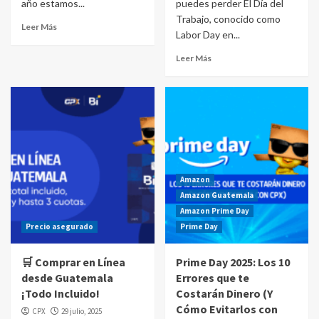
año estamos...
puedes perder El Día del
Trabajo, conocido como
Leer Más
Labor Day en...
Leer Más
Amazon
Amazon Guatemala
Amazon Prime Day
Precio asegurado
Prime Day
🛒 Comprar en Línea
Prime Day 2025: Los 10
desde Guatemala
Errores que te
¡Todo Incluido!
Costarán Dinero (Y
Cómo Evitarlos con
CPX
29 julio, 2025