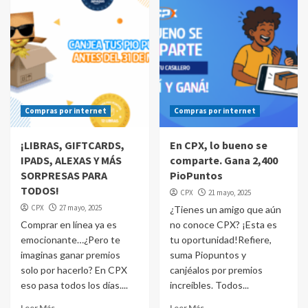
Compras por internet
Compras por internet
¡LIBRAS, GIFTCARDS,
En CPX, lo bueno se
IPADS, ALEXAS Y MÁS
comparte. Gana 2,400
SORPRESAS PARA
PioPuntos
TODOS!
CPX
21 mayo, 2025
CPX
27 mayo, 2025
¿Tienes un amigo que aún
Comprar en línea ya es
no conoce CPX? ¡Esta es
emocionante…¿Pero te
tu oportunidad!Refiere,
imaginas ganar premios
suma Piopuntos y
solo por hacerlo? En CPX
canjéalos por premios
eso pasa todos los días....
increíbles. Todos...
Leer Más
Leer Más