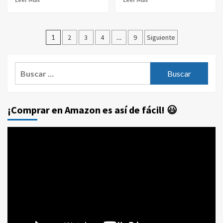
Paginación
1
2
3
4
…
9
Siguiente
de
entradas
Buscar:
¡Comprar en Amazon es así de fácil! 😃
Reproductor
de
vídeo