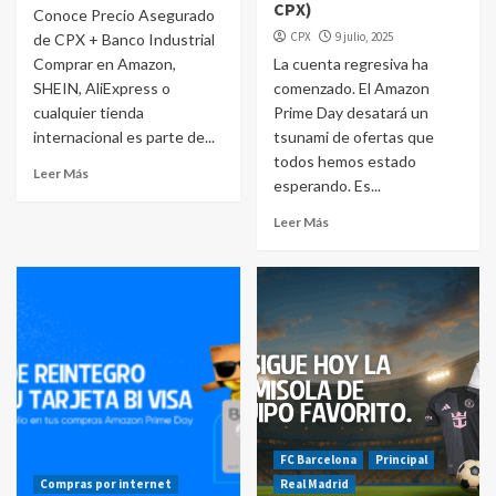
CPX)
Conoce Precio Asegurado
CPX
9 julio, 2025
de CPX + Banco Industrial
Comprar en Amazon,
La cuenta regresiva ha
SHEIN, AliExpress o
comenzado. El Amazon
cualquier tienda
Prime Day desatará un
internacional es parte de...
tsunami de ofertas que
todos hemos estado
Leer Más
esperando. Es...
Leer Más
FC Barcelona
Principal
Compras por internet
Real Madrid