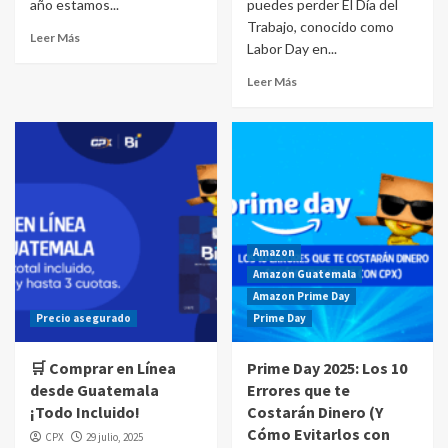
año estamos...
puedes perder El Día del
Trabajo, conocido como
Leer Más
Labor Day en...
Leer Más
Amazon
Amazon Guatemala
Amazon Prime Day
Precio asegurado
Prime Day
🛒 Comprar en Línea
Prime Day 2025: Los 10
desde Guatemala
Errores que te
¡Todo Incluido!
Costarán Dinero (Y
Cómo Evitarlos con
CPX
29 julio, 2025