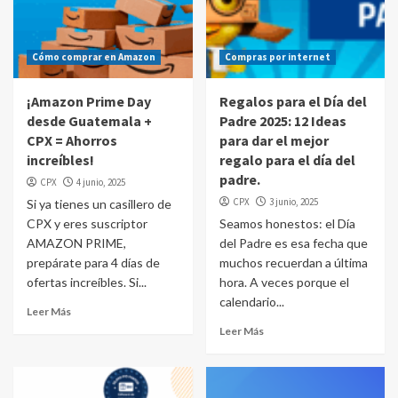
Cómo comprar en Amazon
Compras por internet
¡Amazon Prime Day
Regalos para el Día del
desde Guatemala +
Padre 2025: 12 Ideas
CPX = Ahorros
para dar el mejor
increíbles!
regalo para el día del
padre.
CPX
4 junio, 2025
CPX
3 junio, 2025
Si ya tienes un casillero de
CPX y eres suscriptor
Seamos honestos: el Día
AMAZON PRIME,
del Padre es esa fecha que
prepárate para 4 días de
muchos recuerdan a última
ofertas increíbles. Si...
hora. A veces porque el
calendario...
Leer Más
Leer Más