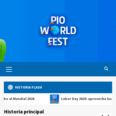
Saltar
al
contenido
Menú
principal
HISTORIA FLASH
Mundial 2026
Labor Day 2025: aprovecha las mejores 
Historia principal