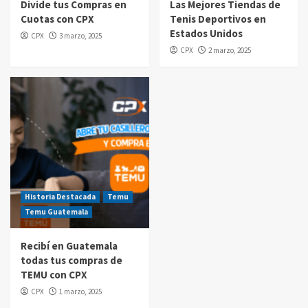
Divide tus Compras en
Las Mejores Tiendas de
Cuotas con CPX
Tenis Deportivos en
Compras por internet
Estados Unidos
CPX
3 marzo, 2025
$20 de reintegro en tus compras Amazon
CPX
2 marzo, 2025
Prime Day Guatemala 2025
5
Historia Destacada
Temu
Temu Guatemala
Recibí en Guatemala
todas tus compras de
TEMU con CPX
CPX
1 marzo, 2025